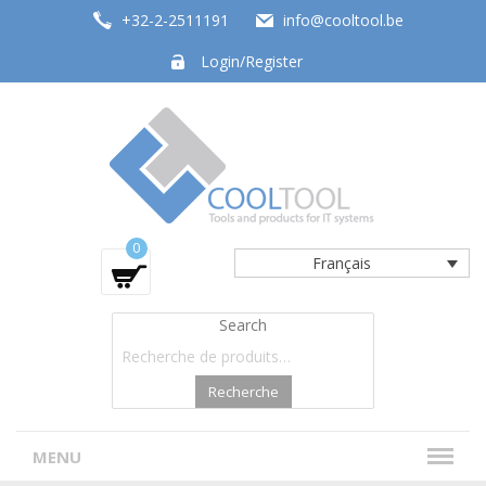
+32-2-2511191
info@cooltool.be
Login/Register
Tools and products for office systems
0
Français
Search
Recherche
MENU