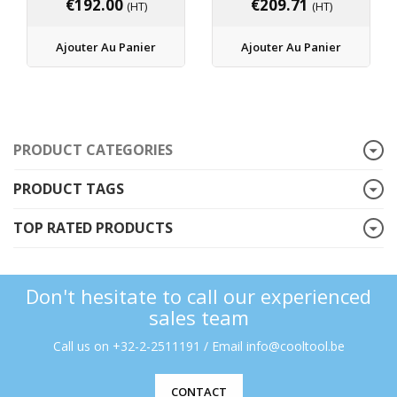
€
192.00
€
209.71
(HT)
(HT)
Ajouter Au Panier
Ajouter Au Panier
PRODUCT CATEGORIES
PRODUCT TAGS
TOP RATED PRODUCTS
Don't hesitate to call our experienced
sales team
Call us on +32-2-2511191 / Email info@cooltool.be
CONTACT