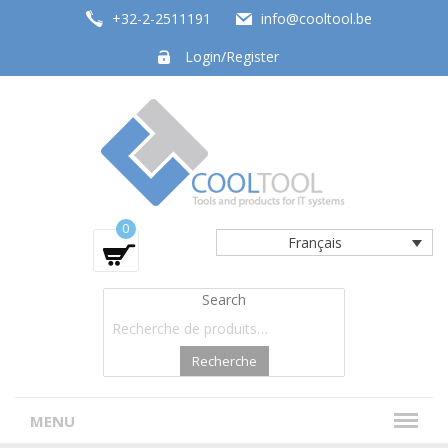
+32-2-2511191
info@cooltool.be
Login/Register
Tools and products for office systems
0
Français
Search
Recherche
MENU