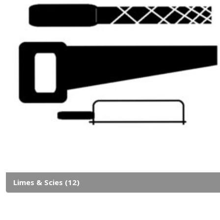
Limes & Scies
(12)