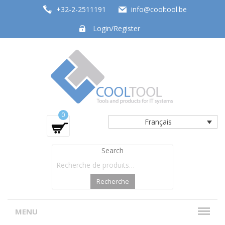
+32-2-2511191
info@cooltool.be
Login/Register
Tools and products for office systems
0
Français
Search
Recherche
MENU