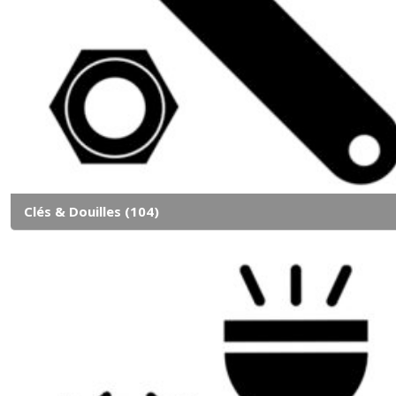
Clés & Douilles
(104)