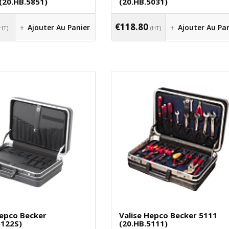
(20.HB.5851)
(20.HB.5031)
€
118.80
Ajouter Au Panier
Ajouter Au Pa
(HT)
(HT)
Hepco Becker
Valise Hepco Becker 5111
5122S)
(20.HB.5111)