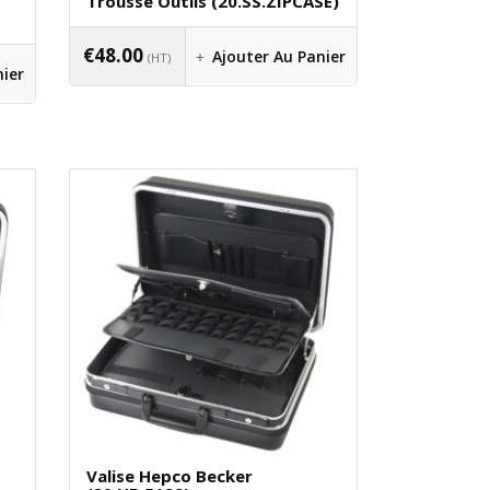
Trousse Outils (20.SS.ZIPCASE)
€
48.00
Ajouter Au Panier
(HT)
nier
Valise Hepco Becker