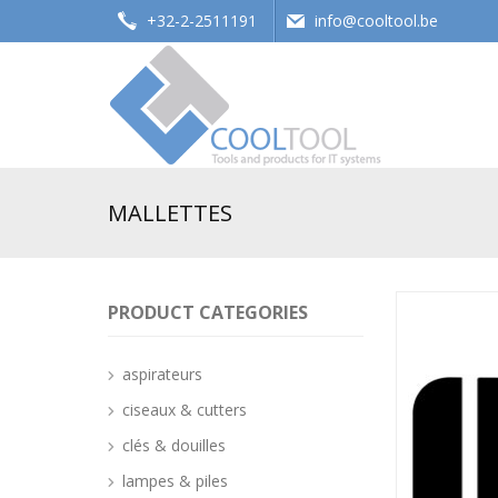
+32-2-2511191
info@cooltool.be
Tools and products for office systems
MALLETTES
PRODUCT CATEGORIES
aspirateurs
ciseaux & cutters
clés & douilles
lampes & piles