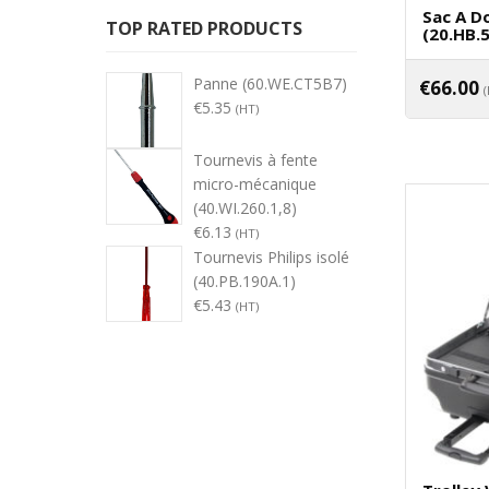
Sac A Do
TOP RATED PRODUCTS
(20.HB.
Panne (60.WE.CT5B7)
€
66.00
€
5.35
(HT)
Tournevis à fente
micro-mécanique
(40.WI.260.1,8)
€
6.13
(HT)
Tournevis Philips isolé
(40.PB.190A.1)
€
5.43
(HT)