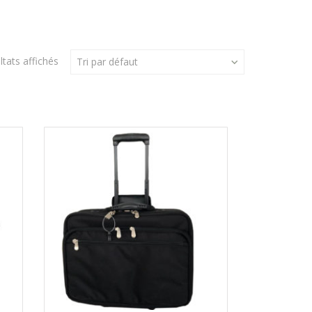
ltats affichés
Tri par défaut