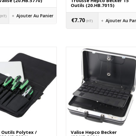
Valise (20.HB.5770)
Trousse Hepco Becker 15
Outils (20.HB.7015)
Ajouter Au Panier
(HT)
€
7.70
Ajouter Au Pa
(HT)
Outils Polytex /
Valise Hepco Becker