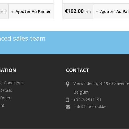
€
192.00
Ajouter Au Panier
Ajouter Au Pa
(HT)
(HT)
enced sales team
MATION
CONTACT
d Conditions
Vierwinden 5, B-1930 Zavent
Details
Belgium
 Order
+32-2-2511191
nt
info@cooltool.be