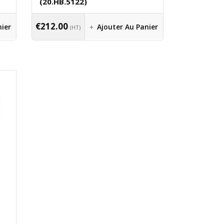
(20.HB.5122)
€
212.00
nier
Ajouter Au Panier
(HT)