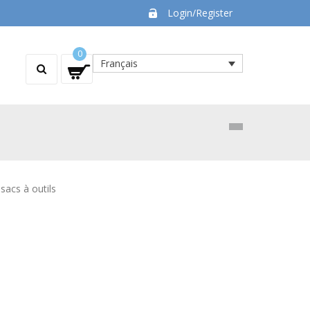
Login/Register
0
Français
, sacs à outils