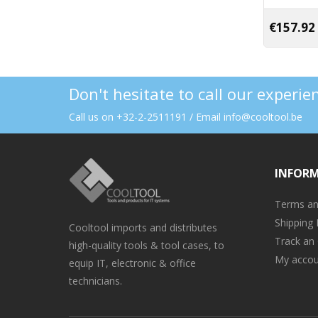
€
157.92
Don't hesitate to call our experi
Call us on +32-2-2511191 / Email info@cooltool.be
INFOR
Terms an
Shipping 
Cooltool imports and distributes
Track an
high-quality tools & tool cases, to
My accou
equip IT, electronic & office
technicians.