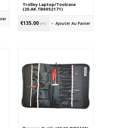
Trolley Laptop/toolcase
(20.AK.TB6052171)
nier
€
135.00
Ajouter Au Panier
(HT)