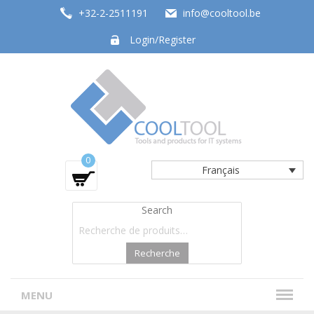
+32-2-2511191
info@cooltool.be
Login/Register
Tools and products for office systems
0
Français
Search
Recherche
MENU