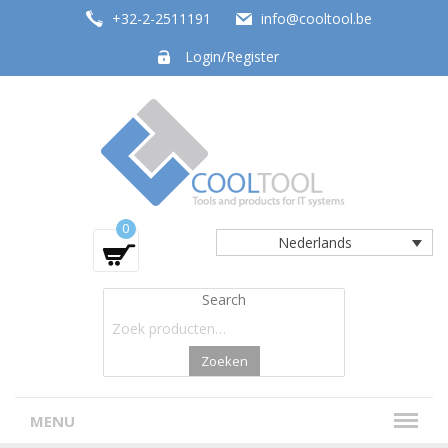
+32-2-2511191
info@cooltool.be
Login/Register
Tools and products for office systems
0
Nederlands
Search
Zoeken
MENU