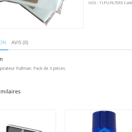
UGS :
11.PU.FILTERS
Caté
ION
AVIS (0)
n
spirateur Pullman. Pack de 3 pièces.
imilaires