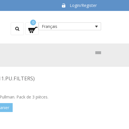
Login/Register
0
Français
11.PU.FILTERS)
 Pullman. Pack de 3 pièces.
anier