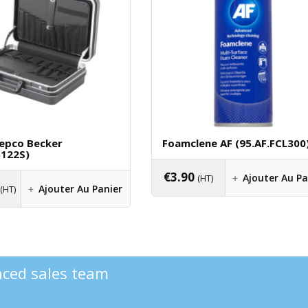
Hepco Becker
Foamclene AF (95.AF.FCL300
5122S)
€
3.90
Ajouter Au Pa
(HT)
Ajouter Au Panier
(HT)
enced sales team