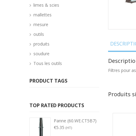
limes & scies
mallettes
mesure
outils
DESCRIPT
produits
soudure
Descriptio
Tous les outils
Filtres pour a
PRODUCT TAGS
Produits s
TOP RATED PRODUCTS
Panne (60.WE.CT5B7)
€
5.35
(HT)