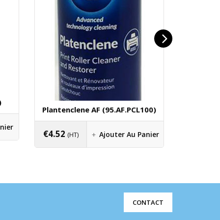
)
Trousse
Plantenclene AF (95.AF.PCL100)
Outils (
nier
€
4.52
€
7.70
Ajouter Au Panier
(HT)
(H
CONTACT