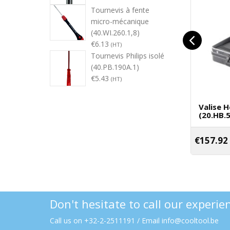
Tournevis à fente
micro-mécanique
(40.WI.260.1,8)
€
6.13
(HT)
Tournevis Philips isolé
(40.PB.190A.1)
€
5.43
(HT)
Valise 
(20.HB.
€
157.92
Don't hesitate to call our experi
Call us on +32-2-2511191 / Email info@cooltool.be