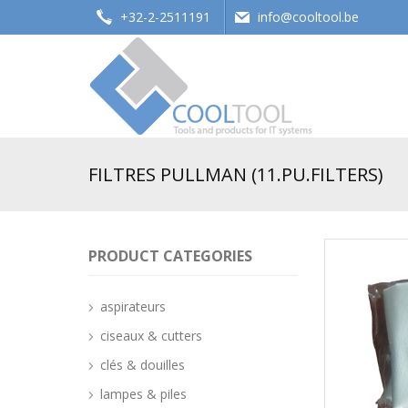
+32-2-2511191
info@cooltool.be
Tools and products for office systems
FILTRES PULLMAN (11.PU.FILTERS)
PRODUCT CATEGORIES
aspirateurs
ciseaux & cutters
clés & douilles
lampes & piles