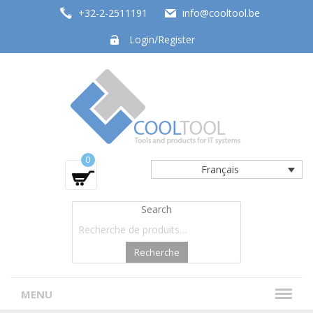
+32-2-2511191
info@cooltool.be
Login/Register
Tools and products for office systems
0
Français
Search
Recherche
MENU