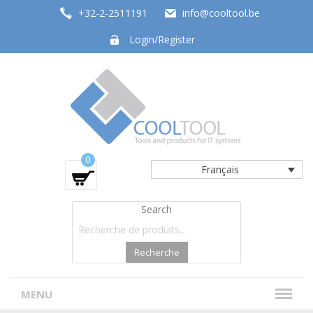
+32-2-2511191
info@cooltool.be
Login/Register
Tools and products for office systems
0
Français
Search
Recherche
MENU