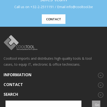
Call us on +32-2-2511191 / Email info@cooltool.be
CONTACT
Cooltool imports and distributes high-quality tools & tool
cases, to equip IT, electronic & office technicians.
INFORMATION
CONTACT
SEARCH