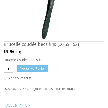
Brucelle coudée becs fins (36.SS.152)
€
9.96
(HT)
Brucelle coudée, becs fins
Ajouter Au Panier
Add to Wishlist
UGS :
36.SS.152
Catégories :
outils
,
Tous les outils
DESCRIPTION