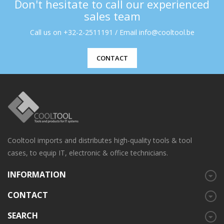
Don't hesitate to call our experienced
sales team
Call us on +32-2-2511191 / Email info@cooltool.be
CONTACT
Cooltool imports and distributes high-quality tools & tool
cases, to equip IT, electronic & office technicians.
INFORMATION
CONTACT
SEARCH