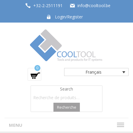
+32-2-2511191
info@cooltool.be
Login/Register
Tools and products for office systems
0
Français
Search
Recherche
MENU