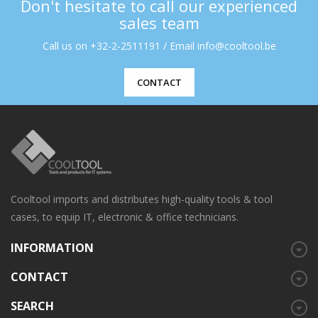
Don't hesitate to call our experienced
sales team
Call us on +32-2-2511191 / Email info@cooltool.be
CONTACT
Cooltool imports and distributes high-quality tools & tool
cases, to equip IT, electronic & office technicians.
INFORMATION
CONTACT
SEARCH