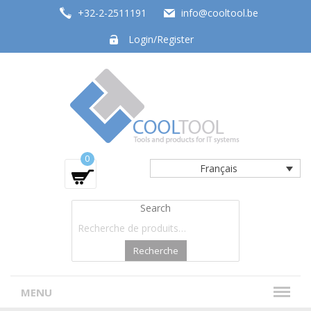
+32-2-2511191
info@cooltool.be
Login/Register
Tools and products for office systems
0
Français
Search
Recherche
MENU