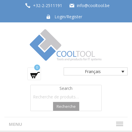
+32-2-2511191
info@cooltool.be
Login/Register
Tools and products for office systems
0
Français
Search
Recherche
MENU