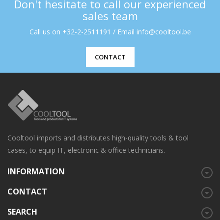
Don't hesitate to call our experienced
sales team
Call us on +32-2-2511191 / Email info@cooltool.be
CONTACT
Cooltool imports and distributes high-quality tools & tool
cases, to equip IT, electronic & office technicians.
INFORMATION
CONTACT
SEARCH