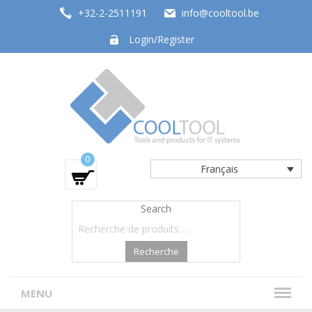
+32-2-2511191
info@cooltool.be
Login/Register
Tools and products for office systems
0
Français
Search
Recherche
MENU