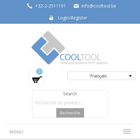
+32-2-2511191
info@cooltool.be
Login/Register
Tools and products for office systems
0
Français
Search
Recherche
MENU