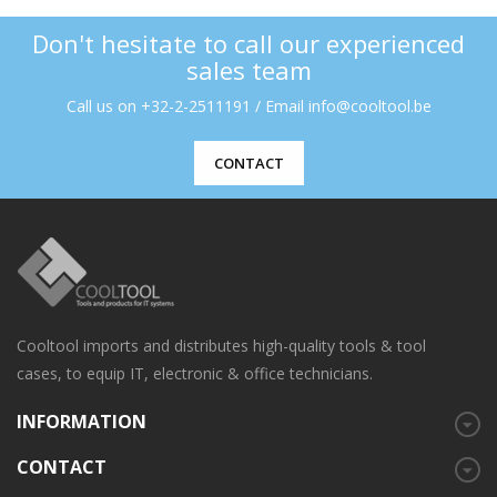
Don't hesitate to call our experienced
sales team
Call us on +32-2-2511191 / Email info@cooltool.be
CONTACT
Cooltool imports and distributes high-quality tools & tool
cases, to equip IT, electronic & office technicians.
INFORMATION
CONTACT