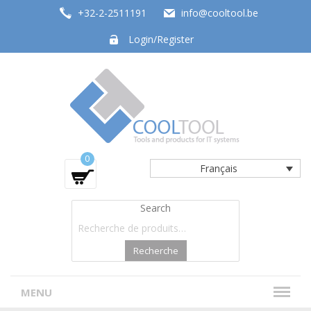
+32-2-2511191
info@cooltool.be
Login/Register
Tools and products for office systems
0
Français
Search
Recherche
MENU