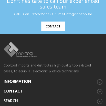
Don't hesitate to call our experienced
sales team
Call us on +32-2-2511191 / Email info@cooltool.be
CONTACT
Cooltool imports and distributes high-quality tools & tool
cases, to equip IT, electronic & office technicians.
INFORMATION
CONTACT
SEARCH