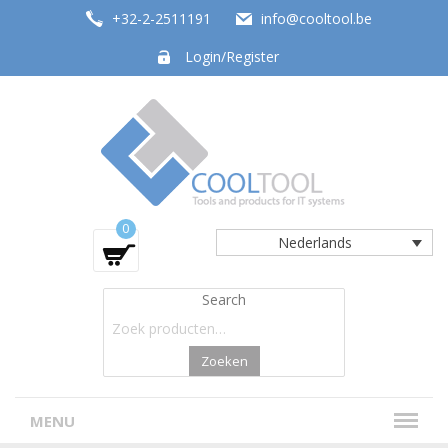
+32-2-2511191
info@cooltool.be
Login/Register
Tools and products for office systems
0
Nederlands
Search
Zoeken
MENU