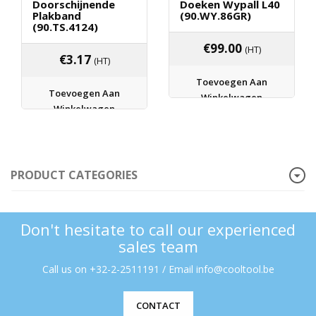
Doorschijnende
Doeken Wypall L40
Plakband
(90.WY.86GR)
(90.TS.4124)
€
99.00
(HT)
€
3.17
(HT)
Toevoegen Aan
Toevoegen Aan
Winkelwagen
Winkelwagen
PRODUCT CATEGORIES
Don't hesitate to call our experienced
sales team
Call us on +32-2-2511191 / Email info@cooltool.be
CONTACT