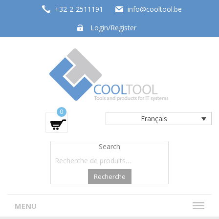
+32-2-2511191
info@cooltool.be
Login/Register
Tools and products for office systems
0
Français
Search
Recherche
MENU