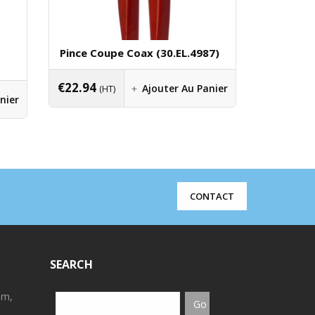
Pince Coupe Coax (30.EL.4987)
Pince Ext
(36.BS.2
€
22.94
Ajouter Au Panier
(HT)
€
7.15
nier
(H
CONTACT
SEARCH
em,