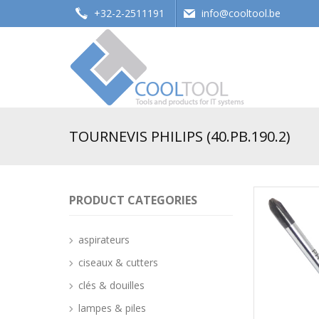
+32-2-2511191
info@cooltool.be
Tools and products for office systems
TOURNEVIS PHILIPS (40.PB.190.2)
PRODUCT CATEGORIES
aspirateurs
ciseaux & cutters
clés & douilles
lampes & piles