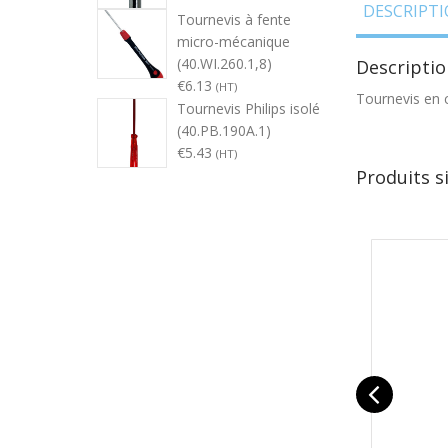
DESCRIPT
Tournevis à fente
micro-mécanique
(40.WI.260.1,8)
Descriptio
€
6.13
(HT)
Tournevis en c
Tournevis Philips isolé
(40.PB.190A.1)
€
5.43
(HT)
Produits s