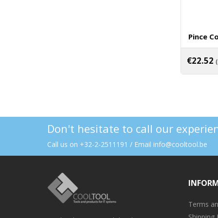
Pince C
€
22.52
Don't hesitate to call our experi
Call us on +32-2-2511191 / Email info@cooltool.be
INFOR
Terms an
Shipping 