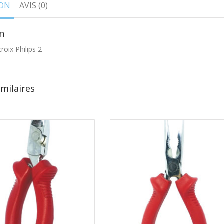
ION
AVIS (0)
n
roix Philips 2
imilaires