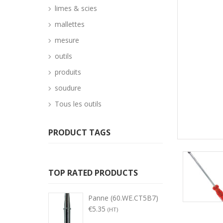
limes & scies
mallettes
mesure
outils
produits
soudure
Tous les outils
PRODUCT TAGS
TOP RATED PRODUCTS
Panne (60.WE.CT5B7)
€
5.35
(HT)