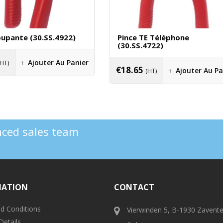
oupante (30.SS.4922)
Pince TE Téléphone
(30.SS.4722)
Ajouter Au Panier
(HT)
€
18.65
Ajouter Au Pa
(HT)
enced sales team
MATION
CONTACT
d Conditions
Vierwinden 5, B-1930 Zavent
Details