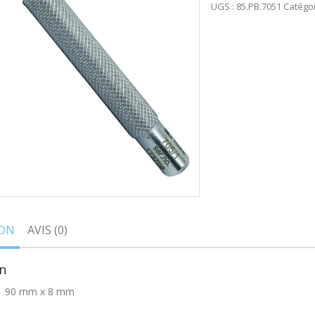
UGS :
85.PB.7051
Catégor
ION
AVIS (0)
n
 1 90 mm x 8 mm