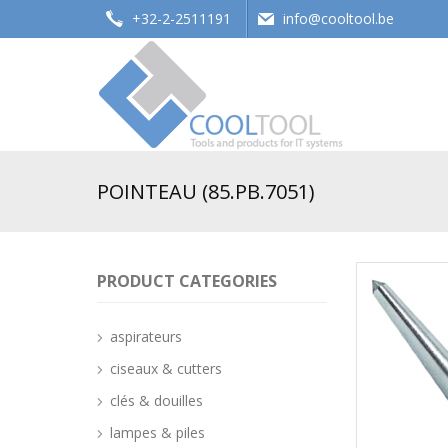
+32-2-2511191
info@cooltool.be
Tools and products for office systems
POINTEAU (85.PB.7051)
PRODUCT CATEGORIES
aspirateurs
ciseaux & cutters
clés & douilles
lampes & piles