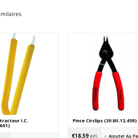
imilaires
tracteur I.C.
Pince Circlips (30.MI.12.45R)
2601)
€
18.59
Ajouter Au Pa
(HT)