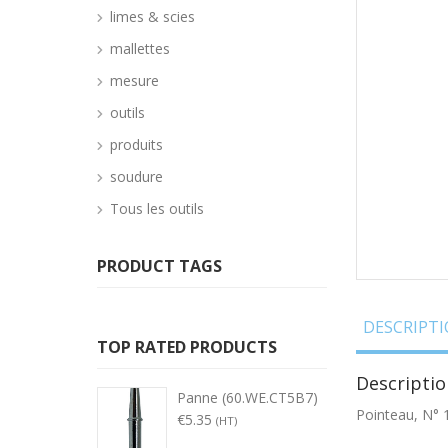
limes & scies
mallettes
mesure
outils
produits
soudure
Tous les outils
PRODUCT TAGS
DESCRIPT
TOP RATED PRODUCTS
Descriptio
Panne (60.WE.CT5B7)
Pointeau, N°
€
5.35
(HT)