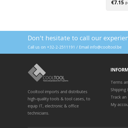
€
7.15
(
Don't hesitate to call our experi
Call us on +32-2-2511191 / Email info@cooltool.be
INFOR
Terms an
Shipping 
Cooltool imports and distributes
Track an
high-quality tools & tool cases, to
My accou
equip IT, electronic & office
technicians.