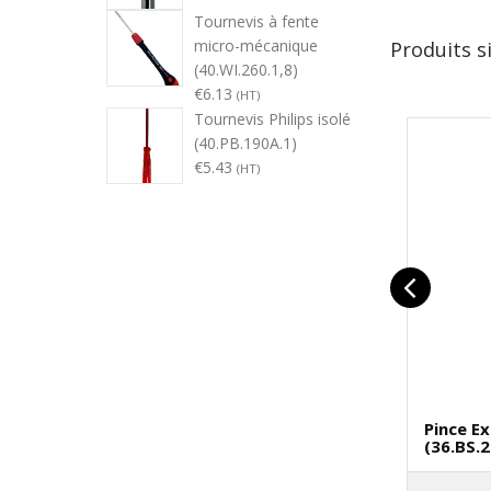
Tournevis à fente
micro-mécanique
Produits s
(40.WI.260.1,8)
€
6.13
(HT)
Tournevis Philips isolé
(40.PB.190A.1)
€
5.43
(HT)
Pince Ex
(36.BS.