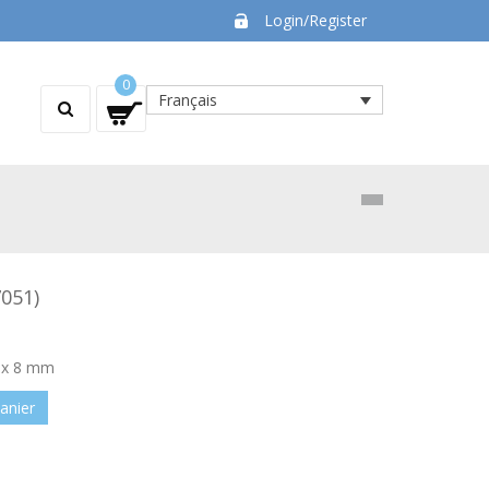
Login/Register
0
Français
7051)
 x 8 mm
anier