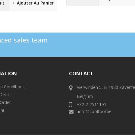
Ajouter Au Panier
HT)
enced sales team
MATION
CONTACT
d Conditions
Vierwinden 5, B-1930 Zavent
Details
Belgium
 Order
+32-2-2511191
nt
info@cooltool.be