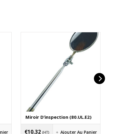
Miroir D’inspection (80.UL.E2)
Pince Co
€
10.32
€
22.94
nier
Ajouter Au Panier
(HT)
(