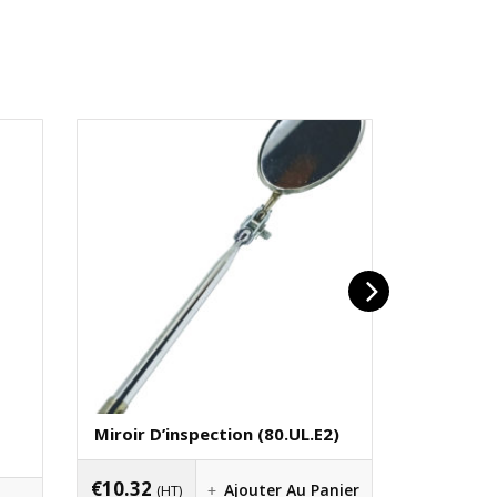
Miroir D’inspection (80.UL.E2)
Chasse-G
€
10.32
€
2.18
Ajouter Au Panier
(HT)
(H