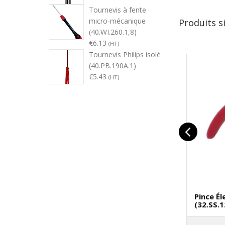
Tournevis à fente
micro-mécanique
Produits s
(40.WI.260.1,8)
€
6.13
(HT)
Tournevis Philips isolé
(40.PB.190A.1)
€
5.43
(HT)
Pince É
(32.SS.