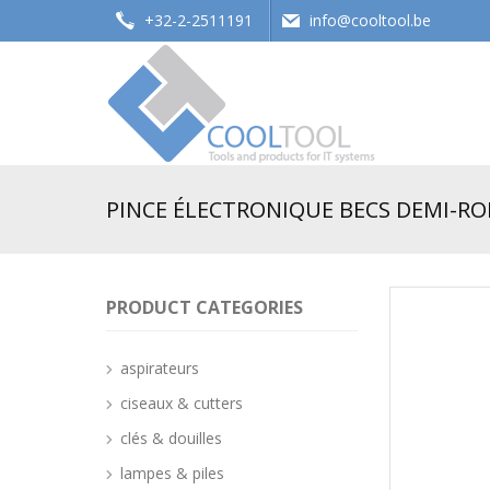
+32-2-2511191
info@cooltool.be
Tools and products for office systems
PINCE ÉLECTRONIQUE BECS DEMI-RON
PRODUCT CATEGORIES
aspirateurs
ciseaux & cutters
clés & douilles
lampes & piles