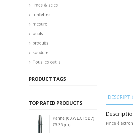
limes & scies
mallettes
mesure
outils
produits
soudure
Tous les outils
PRODUCT TAGS
DESCRIPT
TOP RATED PRODUCTS
Descriptio
Panne (60.WE.CT5B7)
Pince électro
€
5.35
(HT)