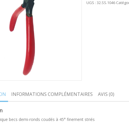
UGS :
32.SS.1046
Catégor
ION
INFORMATIONS COMPLÉMENTAIRES
AVIS (0)
n
nique becs demi-ronds coudés à 45° finement striés