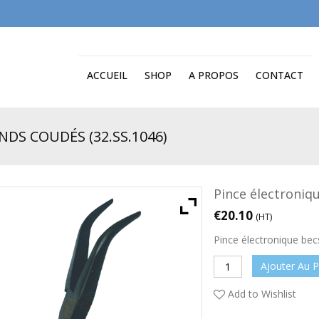
ACCUEIL
SHOP
A PROPOS
CONTACT
DS COUDÉS (32.SS.1046)
Pince électroniq
€
20.10
(HT)
Pince électronique bec
Ajouter Au P
Add to Wishlist