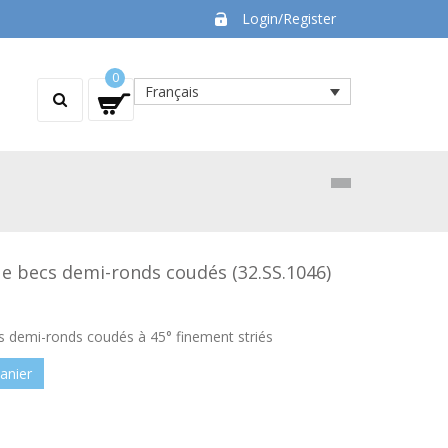
Login/Register
0
Français
ue becs demi-ronds coudés (32.SS.1046)
s demi-ronds coudés à 45° finement striés
anier