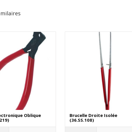
imilaires
lectronique Oblique
Brucelle Droite Isolée
1219)
(36.SS.108)