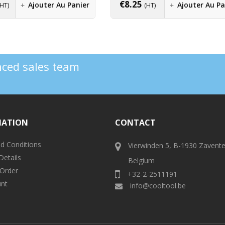
€
8.25
Ajouter Au Panier
Ajouter Au Pa
(HT)
(HT)
enced sales team
MATION
CONTACT
d Conditions
Vierwinden 5, B-1930 Zavent
Details
Belgium
 Order
+32-2-2511191
nt
info@cooltool.be