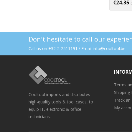
€
24.35
Don't hesitate to call our experi
Call us on +32-2-2511191 / Email info@cooltool.be
INFOR
Terms an
Shipping 
Cooltool imports and distributes
Track an
high-quality tools & tool cases, to
My accou
equip IT, electronic & office
technicians.