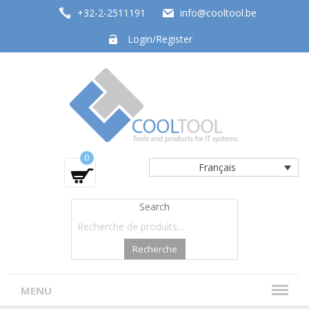
+32-2-2511191
info@cooltool.be
Login/Register
Tools and products for office systems
0
Français
Search
Recherche
MENU