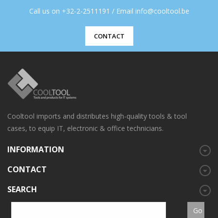
Call us on +32-2-2511191 / Email info@cooltool.be
CONTACT
Cooltool imports and distributes high-quality tools & tool
cases, to equip IT, electronic & office technicians.
INFORMATION
CONTACT
SEARCH