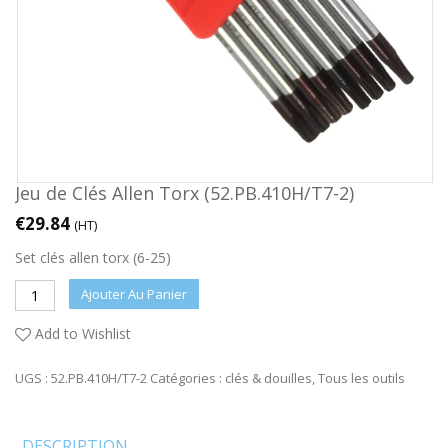
Jeu de Clés Allen Torx (52.PB.410H/T7-2)
€
29.84
(HT)
Set clés allen torx (6-25)
Ajouter Au Panier
Add to Wishlist
UGS :
52.PB.410H/T7-2
Catégories :
clés & douilles
,
Tous les outils
DESCRIPTION