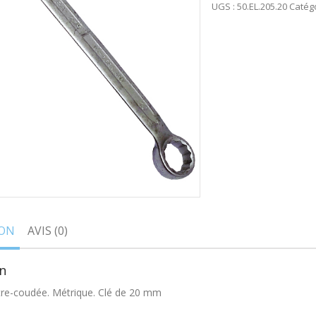
UGS :
50.EL.205.20
Catégo
ION
AVIS (0)
n
tre-coudée. Métrique. Clé de 20 mm