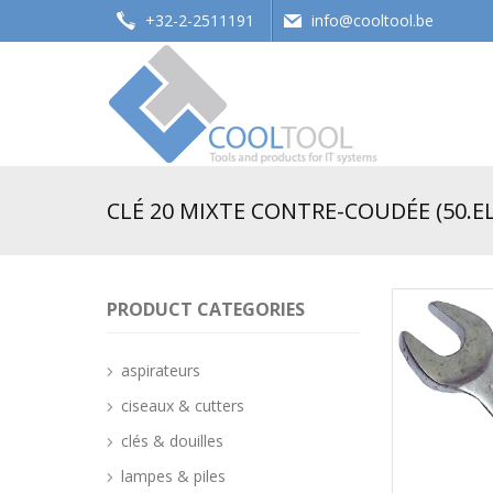
+32-2-2511191
info@cooltool.be
Tools and products for office systems
CLÉ 20 MIXTE CONTRE-COUDÉE (50.EL
PRODUCT CATEGORIES
aspirateurs
ciseaux & cutters
clés & douilles
lampes & piles