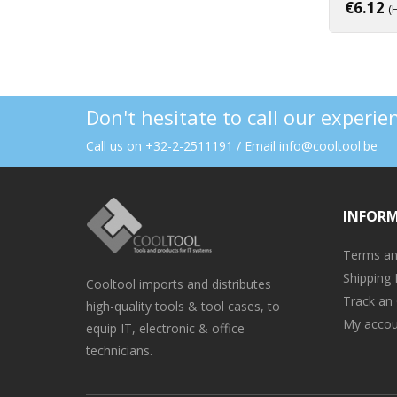
€
6.12
(
Don't hesitate to call our experi
Call us on +32-2-2511191 / Email info@cooltool.be
INFOR
Terms an
Shipping 
Cooltool imports and distributes
Track an
high-quality tools & tool cases, to
My accou
equip IT, electronic & office
technicians.