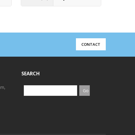
€
6.12
(H
CONTACT
SEARCH
em,