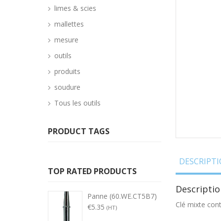
limes & scies
mallettes
mesure
outils
produits
soudure
Tous les outils
PRODUCT TAGS
DESCRIPT
TOP RATED PRODUCTS
Descriptio
Panne (60.WE.CT5B7)
Clé mixte con
€
5.35
(HT)