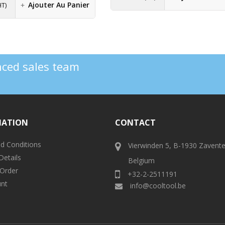
Ajouter Au Panier
HT)
enced sales team
MATION
CONTACT
d Conditions
Vierwinden 5, B-1930 Zavent
Details
Belgium
 Order
+32-2-2511191
nt
info@cooltool.be