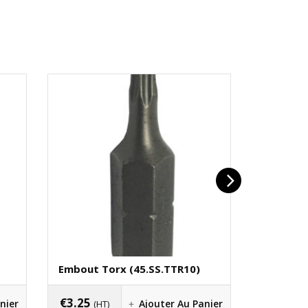
Embout Torx (45.SS.TTR10)
Clé 7 Mi
(50.EL.20
€
3.25
nier
Ajouter Au Panier
(HT)