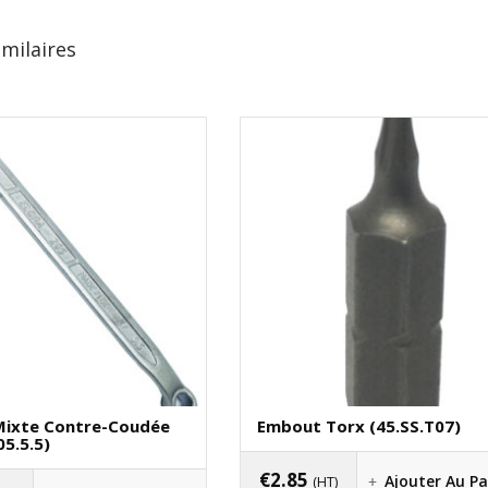
imilaires
 Mixte Contre-Coudée
Embout Torx (45.SS.T07)
05.5.5)
€
2.85
Ajouter Au Pa
(HT)