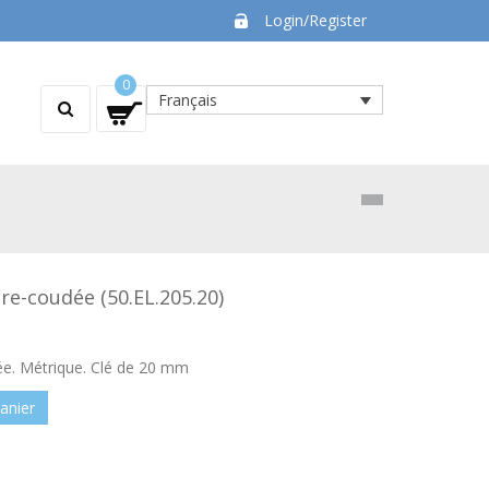
Login/Register
0
Français
re-coudée (50.EL.205.20)
ée. Métrique. Clé de 20 mm
anier