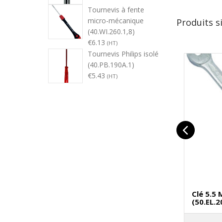
Tournevis à fente
micro-mécanique
Produits s
(40.WI.260.1,8)
€
6.13
(HT)
Tournevis Philips isolé
(40.PB.190A.1)
€
5.43
(HT)
Clé 5.5
(50.EL.2