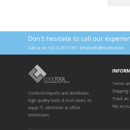
Don't hesitate to call our experi
Call us on +32-2-2511191 / Email info@cooltool.be
INFOR
Terms an
Shipping 
Cooltool imports and distributes
Track an
high-quality tools & tool cases, to
My accou
equip IT, electronic & office
technicians.