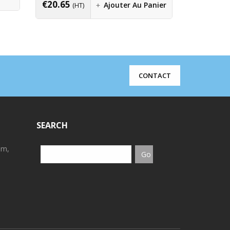
€
20.65
€
4.94
Ajouter Au Panier
(HT)
(H
CONTACT
SEARCH
em,