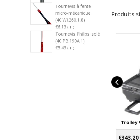
Tournevis à fente
micro-mécanique
Produits s
(40.WI.260.1,8)
€
6.13
(HT)
Tournevis Philips isolé
(40.PB.190A.1)
€
5.43
(HT)
Trolley 
€
343.20