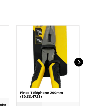
Pince Téléphone 200mm
Réglet 
(30.SS.4723)
(70.DE.1
nier