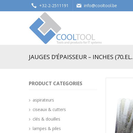
+32-2-2511191
info@cooltool.be
Tools and products for office systems
JAUGES D’ÉPAISSEUR – INCHES (70.EL
PRODUCT CATEGORIES
aspirateurs
ciseaux & cutters
clés & douilles
lampes & piles