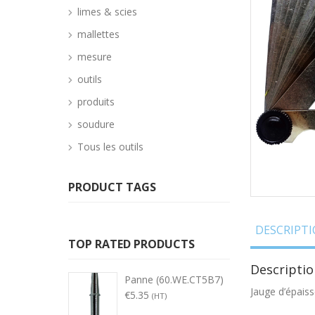
limes & scies
mallettes
mesure
outils
produits
soudure
Tous les outils
PRODUCT TAGS
DESCRIPT
TOP RATED PRODUCTS
Descriptio
Panne (60.WE.CT5B7)
Jauge d’épaiss
€
5.35
(HT)