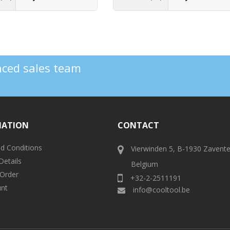
enced sales team
MATION
CONTACT
d Conditions
Vierwinden 5, B-1930 Zavent
Details
Belgium
 Order
+32-2-2511191
nt
info@cooltool.be