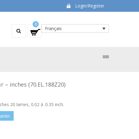
Login/Register
0
Français
r – inches (70.EL.188Z20)
ches 20 lames, 0.02 à .0.35 inch.
anier