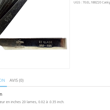
UGS :
70.EL.188Z20
Catég
ION
AVIS (0)
n
eur en inches 20 lames, 0.02 à .0.35 inch.