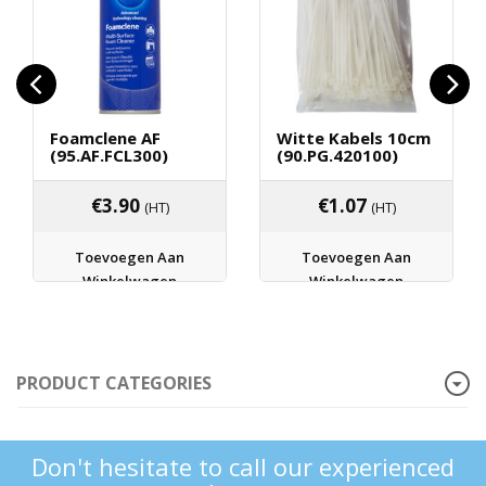
Foamclene AF
Witte Kabels 10cm
(95.AF.FCL300)
(90.PG.420100)
€
3.90
€
1.07
(HT)
(HT)
Toevoegen Aan
Toevoegen Aan
Winkelwagen
Winkelwagen
PRODUCT CATEGORIES
Don't hesitate to call our experienced