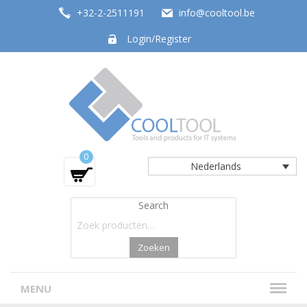
+32-2-2511191
info@cooltool.be
Login/Register
Tools and products for office systems
0
Nederlands
Search
Zoeken
MENU