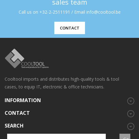
sales team
Call us on +32-2-2511191 / Email info@cooltool.be
CONTACT
Cooltool imports and distributes high-quality tools & tool
cases, to equip IT, electronic & office technicians.
INFORMATION
CONTACT
SEARCH