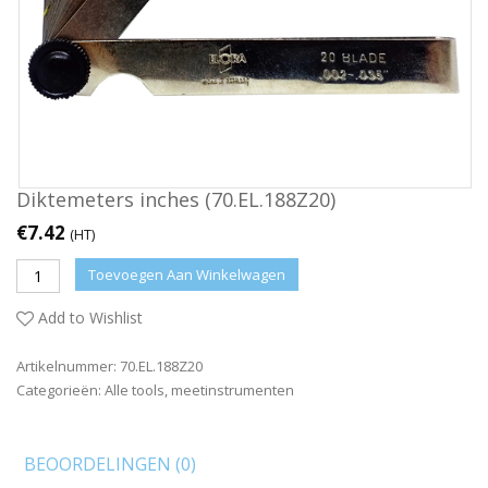
Diktemeters inches (70.EL.188Z20)
€
7.42
(HT)
Toevoegen Aan Winkelwagen
Add to Wishlist
Artikelnummer:
70.EL.188Z20
Categorieën:
Alle tools
,
meetinstrumenten
BEOORDELINGEN (0)