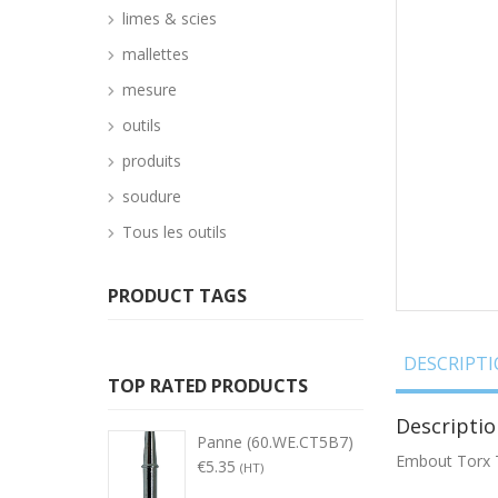
limes & scies
mallettes
mesure
outils
produits
soudure
Tous les outils
PRODUCT TAGS
DESCRIPT
TOP RATED PRODUCTS
Descriptio
Panne (60.WE.CT5B7)
Embout Torx 
€
5.35
(HT)