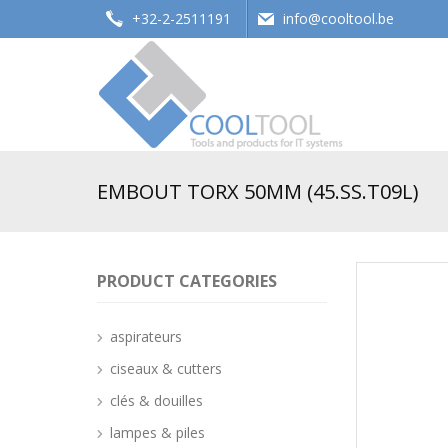
+32-2-2511191
info@cooltool.be
Tools and products for office systems
EMBOUT TORX 50MM (45.SS.T09L)
PRODUCT CATEGORIES
aspirateurs
ciseaux & cutters
clés & douilles
lampes & piles