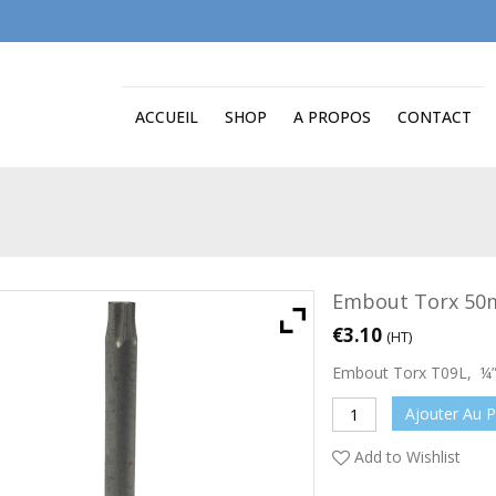
ACCUEIL
SHOP
A PROPOS
CONTACT
Embout Torx 50m
€
3.10
(HT)
Embout Torx T09L, ¼”
Ajouter Au P
Add to Wishlist