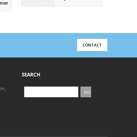
€
13.60
nier
(
CONTACT
SEARCH
em,