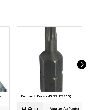
e
Embout Torx (45.SS.TTR15)
Clé 20 M
(50.EL.20
€
3.25
Ajouter Au Panier
(HT)