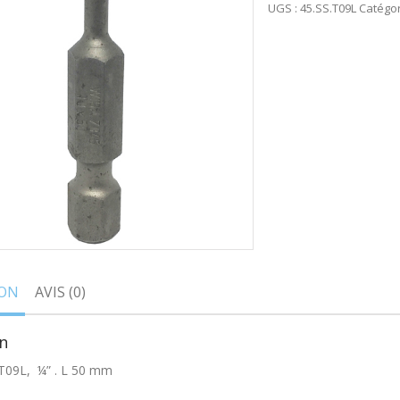
UGS :
45.SS.T09L
Catégor
ION
AVIS (0)
n
T09L, ¼” . L 50 mm