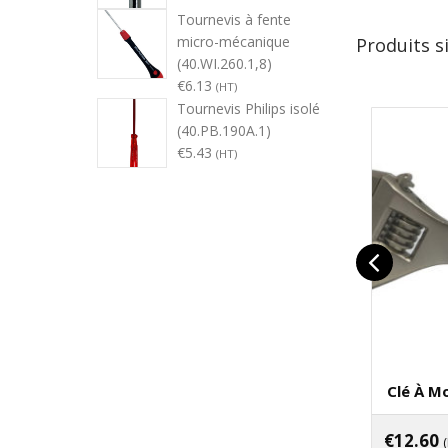
Tournevis à fente
micro-mécanique
Produits s
(40.WI.260.1,8)
€
6.13
(HT)
Tournevis Philips isolé
(40.PB.190A.1)
€
5.43
(HT)
Clé À Mo
€
12.60