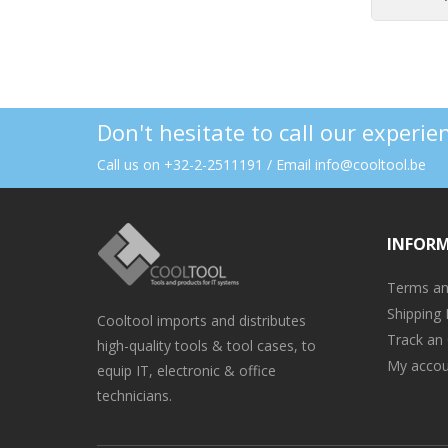
Don't hesitate to call our experi
Call us on +32-2-2511191 / Email info@cooltool.be
INFOR
Terms an
Shipping 
Cooltool imports and distributes
Track an
high-quality tools & tool cases, to
My accou
equip IT, electronic & office
technicians.