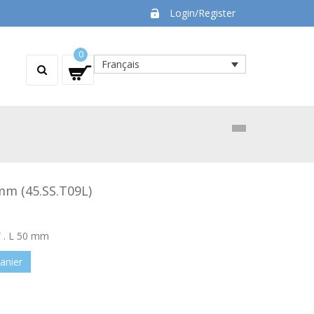
Login/Register
0
Français
m (45.SS.T09L)
 . L 50 mm
anier