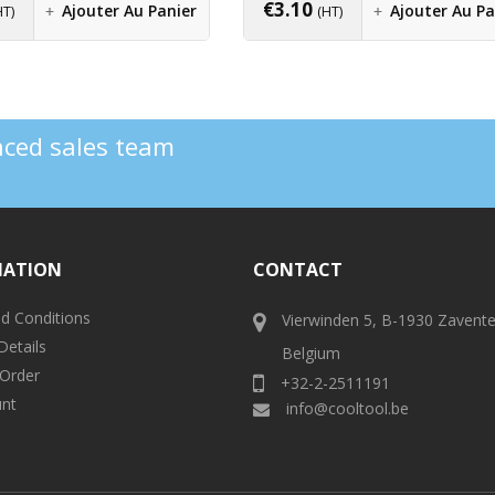
€
3.10
Ajouter Au Panier
Ajouter Au Pa
HT)
(HT)
enced sales team
MATION
CONTACT
d Conditions
Vierwinden 5, B-1930 Zavent
Details
Belgium
 Order
+32-2-2511191
nt
info@cooltool.be