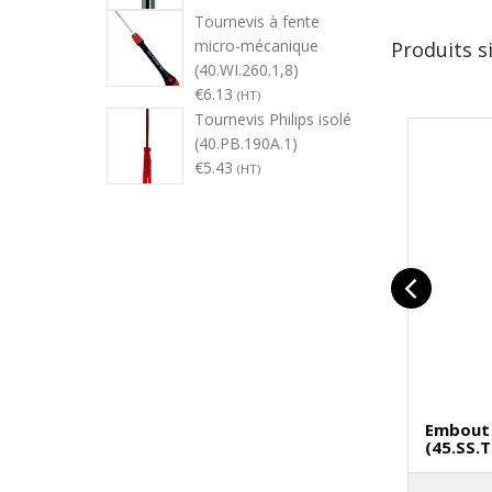
Tournevis à fente
micro-mécanique
Produits s
(40.WI.260.1,8)
€
6.13
(HT)
Tournevis Philips isolé
(40.PB.190A.1)
€
5.43
(HT)
Embout
(45.SS.