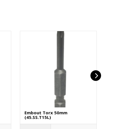
Embout Torx 50mm
Embout T
(45.SS.T15L)
€
3.25
(H