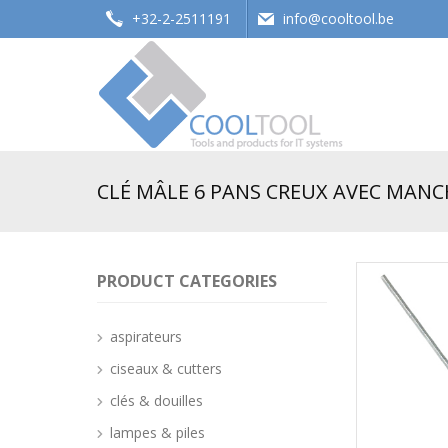
+32-2-2511191
info@cooltool.be
Tools and products for office systems
CLÉ MÂLE 6 PANS CREUX AVEC MANCHE
PRODUCT CATEGORIES
aspirateurs
ciseaux & cutters
clés & douilles
lampes & piles