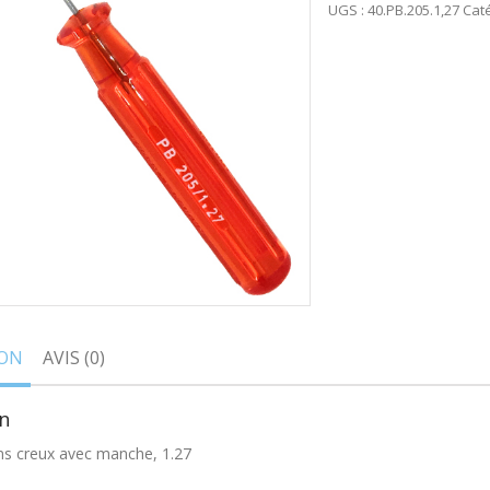
UGS :
40.PB.205.1,27
Caté
ION
AVIS (0)
n
ns creux avec manche, 1.27