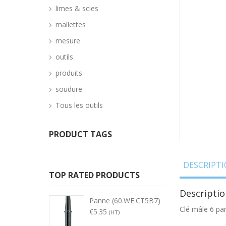
limes & scies
mallettes
mesure
outils
produits
soudure
Tous les outils
PRODUCT TAGS
DESCRIPT
TOP RATED PRODUCTS
Descriptio
Panne (60.WE.CT5B7)
Clé mâle 6 pa
€
5.35
(HT)