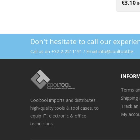
€
3.10
(
Don't hesitate to call our experi
Call us on +32-2-2511191 / Email info@cooltool.be
INFOR
Terms an
Shipping 
Cooltool imports and distributes
Track an
high-quality tools & tool cases, to
My accou
equip IT, electronic & office
technicians.