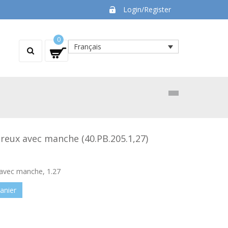
Login/Register
0
Français
creux avec manche (40.PB.205.1,27)
 avec manche, 1.27
anier