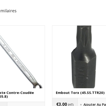
imilaires
ixte Contre-Coudée
Embout Torx (45.SS.TTR20)
05.8)
€
3.00
Ajouter Au Pa
(HT)