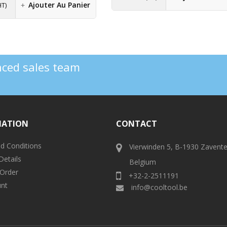
Ajouter Au Panier
HT)
enced sales team
MATION
CONTACT
d Conditions
Vierwinden 5, B-1930 Zavent
Details
Belgium
 Order
+32-2-2511191
nt
info@cooltool.be