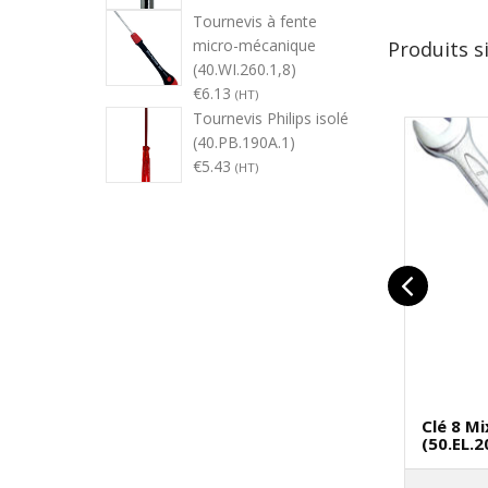
Tournevis à fente
micro-mécanique
Produits s
(40.WI.260.1,8)
€
6.13
(HT)
Tournevis Philips isolé
(40.PB.190A.1)
€
5.43
(HT)
Clé 8 M
(50.EL.2