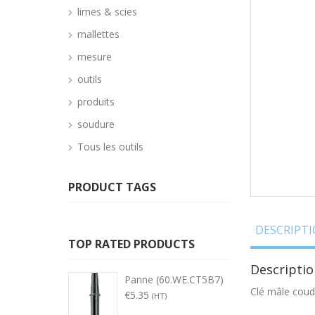
limes & scies
mallettes
mesure
outils
produits
soudure
Tous les outils
PRODUCT TAGS
DESCRIPT
TOP RATED PRODUCTS
Descriptio
Panne (60.WE.CT5B7)
Clé mâle coud
€
5.35
(HT)