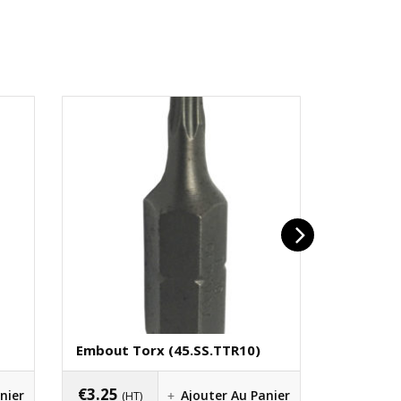
Embout Torx (45.SS.TTR10)
Clé Mâle
Manche (
€
3.25
nier
Ajouter Au Panier
(HT)