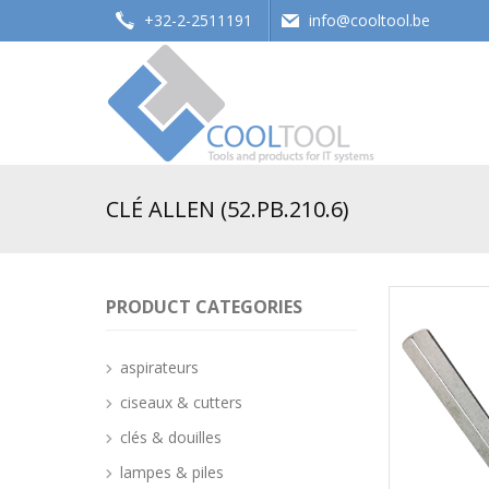
+32-2-2511191
info@cooltool.be
Tools and products for office systems
CLÉ ALLEN (52.PB.210.6)
PRODUCT CATEGORIES
aspirateurs
ciseaux & cutters
clés & douilles
lampes & piles