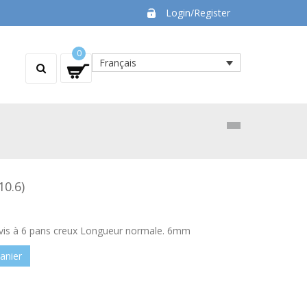
Login/Register
0
Français
10.6)
vis à 6 pans creux Longueur normale. 6mm
anier