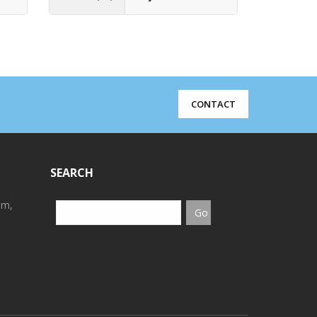
€
2.77
(H
CONTACT
SEARCH
em,