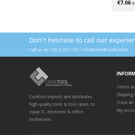
€
7.06
(
Don't hesitate to call our experi
Call us on +32-2-2511191 / Email info@cooltool.be
INFOR
Terms an
Shipping 
Cooltool imports and distributes
Track an
high-quality tools & tool cases, to
My accou
equip IT, electronic & office
technicians.