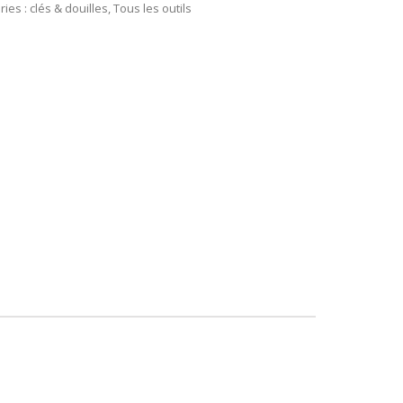
ries :
clés & douilles
,
Tous les outils