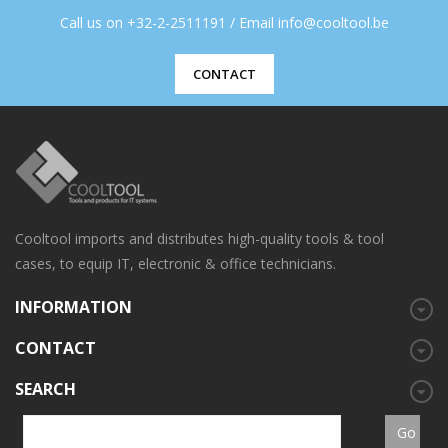
Call us on +32-2-2511191 / Email info@cooltool.be
CONTACT
Cooltool imports and distributes high-quality tools & tool
cases, to equip IT, electronic & office technicians.
INFORMATION
CONTACT
SEARCH