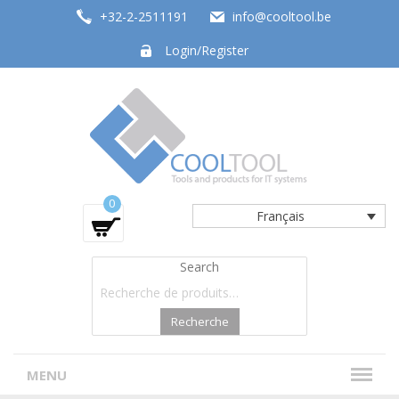
+32-2-2511191
info@cooltool.be
Login/Register
Tools and products for office systems
0
Français
Search
Recherche
MENU