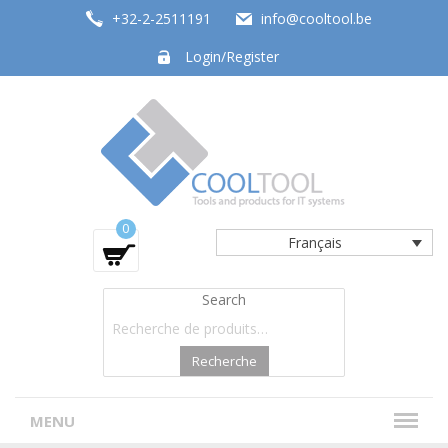
+32-2-2511191
info@cooltool.be
Login/Register
Tools and products for office systems
0
Français
Search
Recherche
MENU