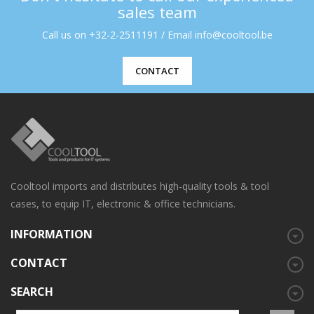
sales team
Call us on +32-2-2511191 / Email info@cooltool.be
CONTACT
Cooltool imports and distributes high-quality tools & tool
cases, to equip IT, electronic & office technicians.
INFORMATION
CONTACT
SEARCH