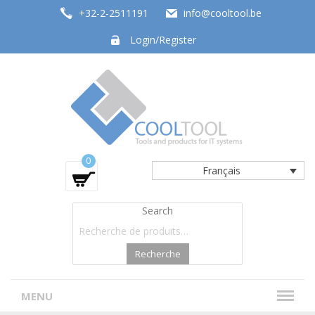
+32-2-2511191
info@cooltool.be
Login/Register
Tools and products for office systems
0
Français
Search
Recherche
MENU