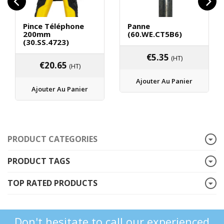
Pince Téléphone
Panne
200mm
(60.WE.CT5B6)
(30.SS.4723)
€
5.35
(HT)
€
20.65
(HT)
Ajouter Au Panier
Ajouter Au Panier
PRODUCT CATEGORIES
PRODUCT TAGS
TOP RATED PRODUCTS
Don't hesitate to call our experienced