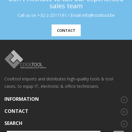
sales team
Call us on +32-2-2511191 / Email info@cooltool.be
CONTACT
Cooltool imports and distributes high-quality tools & tool
cases, to equip IT, electronic & office technicians.
INFORMATION
CONTACT
SEARCH