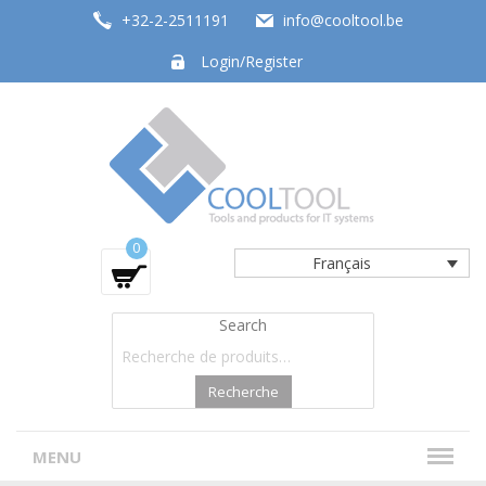
+32-2-2511191
info@cooltool.be
Login/Register
Tools and products for office systems
0
Français
Search
Recherche
MENU