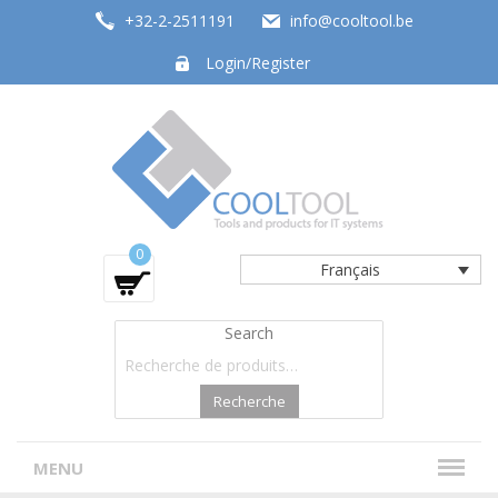
+32-2-2511191
info@cooltool.be
Login/Register
Tools and products for office systems
0
Français
Search
Recherche
MENU