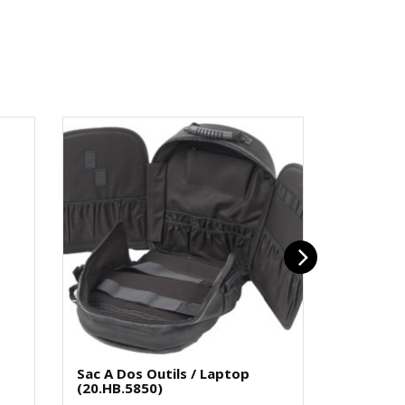
Sac A Dos Outils / Laptop
Jauges D
(20.HB.5850)
(70.EL.1