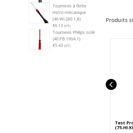
Tournevis à fente
micro-mécanique
(40.WI.260.1,8)
Produits s
€
6.13
(HT)
Tournevis Philips isolé
(40.PB.190A.1)
€
5.43
(HT)
Test Pr
(75.HI.