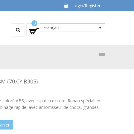
Login/Register
0
Français
M (70.CY.B305)
r coloré ABS, avec clip de ceinture. Ruban spécial en
obinage rapide, avec amortisseur de chocs, grandes
anier