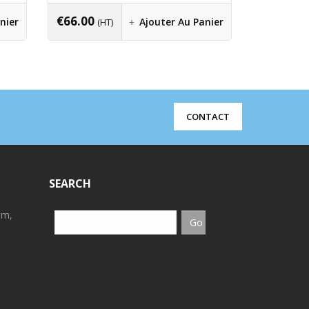
€
66.00
€
7.42
nier
Ajouter Au Panier
(HT)
(H
CONTACT
SEARCH
em,