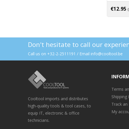
€
12.95
Don't hesitate to call our experi
Call us on +32-2-2511191 / Email info@cooltool.be
INFOR
Terms an
Shipping 
Cooltool imports and distributes
Track an
high-quality tools & tool cases, to
My accou
equip IT, electronic & office
technicians.