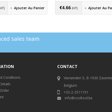
€
4.66
Ajouter Au Panier
Ajouter Au Pa
(HT)
(HT)
enced sales team
MATION
CONTACT
d Conditions
Vierwinden 5, B-1930 Zavent
Details
Belgium
 Order
+32-2-2511191
nt
info@cooltool.be