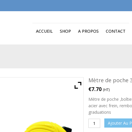
ACCUEIL
SHOP
A PROPOS
CONTACT
Mètre de poche 3
€
7.70
(HT)
Mètre de poche ,boîtie
acier avec frein, remb
graduations
Ajouter Au P