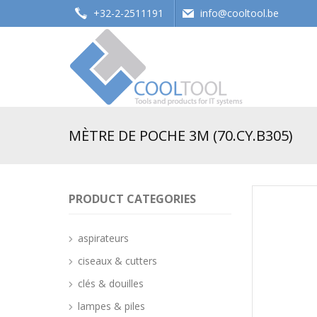
+32-2-2511191
info@cooltool.be
Tools and products for office systems
MÈTRE DE POCHE 3M (70.CY.B305)
PRODUCT CATEGORIES
aspirateurs
ciseaux & cutters
clés & douilles
lampes & piles