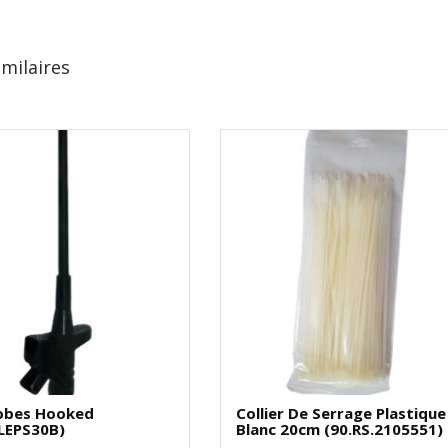
imilaires
obes Hooked
Collier De Serrage Plastique
KLEPS30B)
Blanc 20cm (90.RS.2105551)