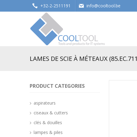
+32-2-2511191
info@cooltool.be
Tools and products for office systems
LAMES DE SCIE À MÉTEAUX (85.EC.71
PRODUCT CATEGORIES
aspirateurs
ciseaux & cutters
clés & douilles
lampes & piles