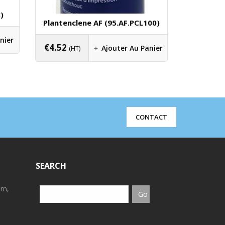
)
Panne (6
Plantenclene AF (95.AF.PCL100)
€
16.83
nier
(
€
4.52
Ajouter Au Panier
(HT)
CONTACT
SEARCH
em,