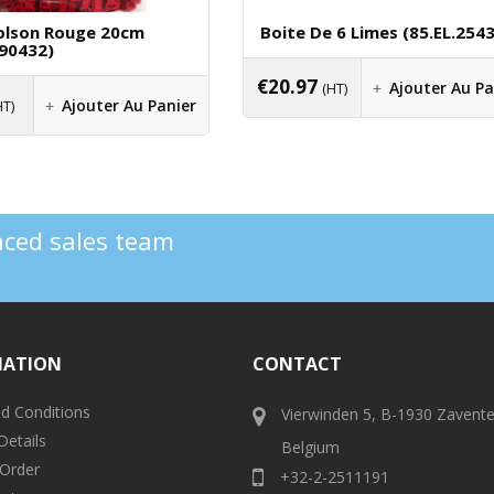
olson Rouge 20cm
Boite De 6 Limes (85.EL.2543
390432)
€
20.97
Ajouter Au Pa
(HT)
Ajouter Au Panier
HT)
enced sales team
MATION
CONTACT
d Conditions
Vierwinden 5, B-1930 Zavent
Details
Belgium
 Order
+32-2-2511191