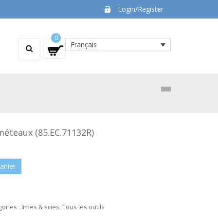
Login/Register
0
Français
méteaux (85.EC.71132R)
anier
gories :
limes & scies
,
Tous les outils