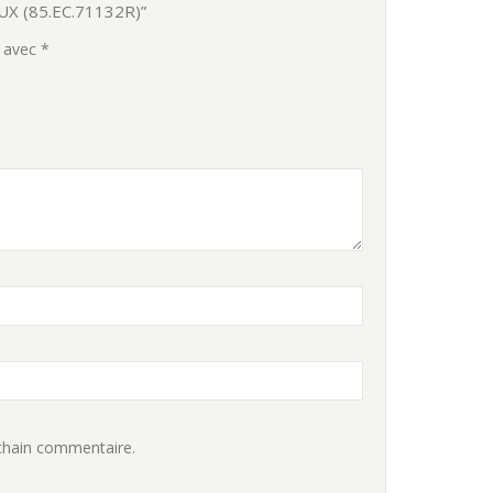
X (85.EC.71132R)”
s avec
*
chain commentaire.