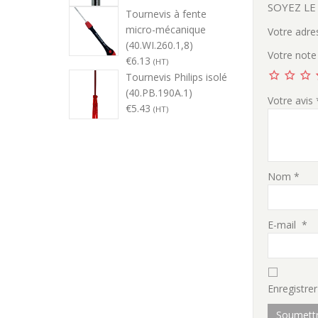
SOYEZ LE
Tournevis à fente
micro-mécanique
Votre adre
(40.WI.260.1,8)
Votre not
€
6.13
(HT)
Tournevis Philips isolé
(40.PB.190A.1)
Votre avis
€
5.43
(HT)
Nom
*
E-mail
*
Enregistre