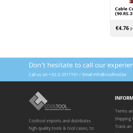
Cable C
(90.RS.
€
4.76
(
Don't hesitate to call our experi
Call us on +32-2-2511191 / Email info@cooltool.be
INFOR
Terms an
Shipping 
Cooltool imports and distributes
Track an
high-quality tools & tool cases, to