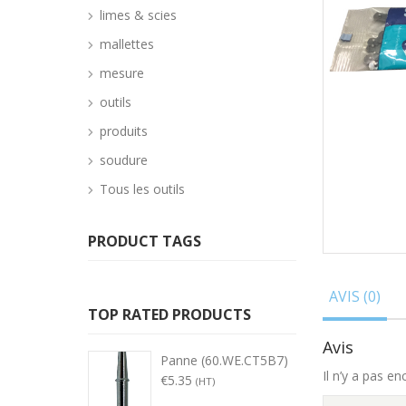
limes & scies
mallettes
mesure
outils
produits
soudure
Tous les outils
PRODUCT TAGS
AVIS (0)
TOP RATED PRODUCTS
Avis
Panne (60.WE.CT5B7)
Il n’y a pas en
€
5.35
(HT)