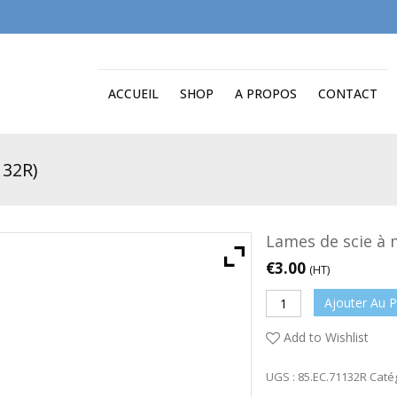
ACCUEIL
SHOP
A PROPOS
CONTACT
132R)
Lames de scie à 
€
3.00
(HT)
Ajouter Au P
Add to Wishlist
UGS :
85.EC.71132R
Caté