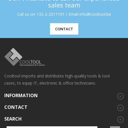
sales team
Call us on +32-2-2511191 / Email info@cooltool.be
CONTACT
Cooltool imports and distributes high-quality tools & tool
cases, to equip IT, electronic & office technicians.
INFORMATION
CONTACT
SEARCH