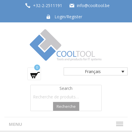
+32-2-2511191
info@cooltool.be
Login/Register
Tools and products for office systems
0
Français
Search
Recherche
MENU