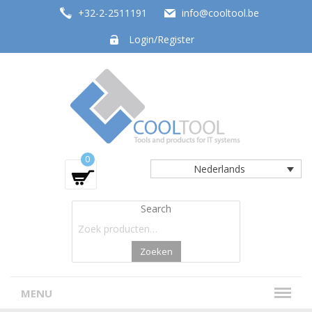
+32-2-2511191
info@cooltool.be
Login/Register
Tools and products for office systems
0
Nederlands
Search
Zoeken
MENU