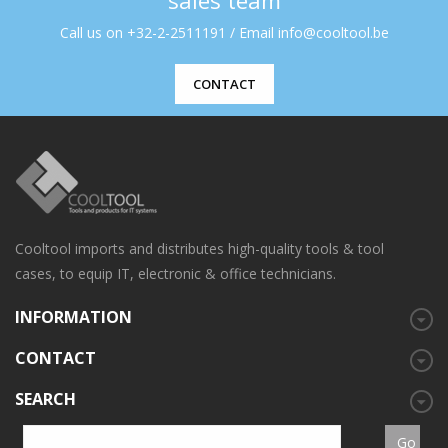
Call us on +32-2-2511191 / Email info@cooltool.be
CONTACT
Cooltool imports and distributes high-quality tools & tool
cases, to equip IT, electronic & office technicians.
INFORMATION
CONTACT
SEARCH