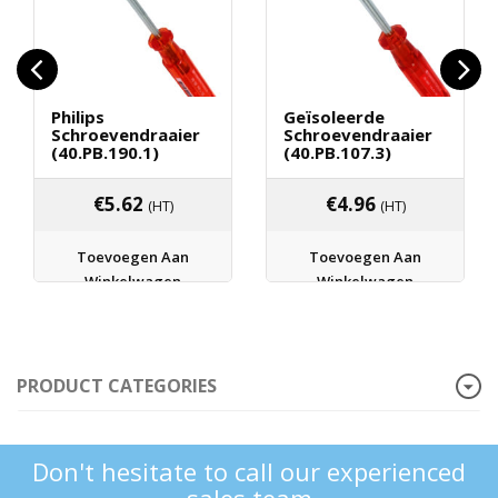
Philips
Geïsoleerde
Schroevendraaier
Schroevendraaier
(40.PB.190.1)
(40.PB.107.3)
€
5.62
€
4.96
(HT)
(HT)
Toevoegen Aan
Toevoegen Aan
Winkelwagen
Winkelwagen
PRODUCT CATEGORIES
Don't hesitate to call our experienced
sales team