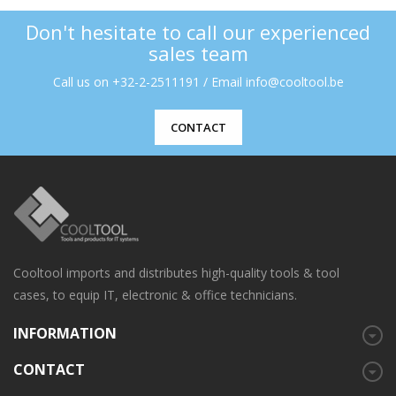
Don't hesitate to call our experienced
sales team
Call us on +32-2-2511191 / Email info@cooltool.be
CONTACT
Cooltool imports and distributes high-quality tools & tool
cases, to equip IT, electronic & office technicians.
INFORMATION
CONTACT