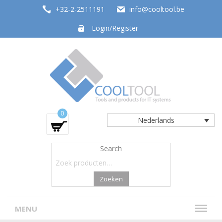
+32-2-2511191
info@cooltool.be
Login/Register
Tools and products for office systems
0
Nederlands
Search
Zoeken
MENU