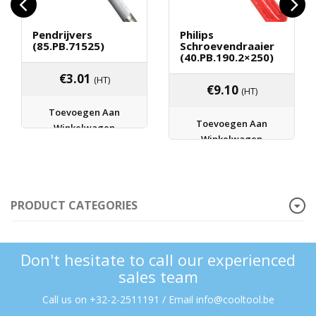
Pendrijvers
Philips
(85.PB.71525)
Schroevendraaier
(40.PB.190.2×250)
€
3.01
(HT)
€
9.10
(HT)
Toevoegen Aan
Toevoegen Aan
Winkelwagen
Winkelwagen
PRODUCT CATEGORIES
Don't hesitate to call our experienced
sales team
Call us on +32-2-2511191 / Email info@cooltool.be