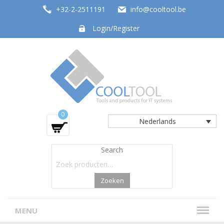
+32-2-2511191
info@cooltool.be
Login/Register
Tools and products for office systems
0
Nederlands
Search
Zoeken
MENU