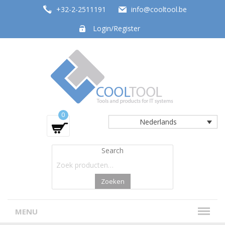
+32-2-2511191
info@cooltool.be
Login/Register
Tools and products for office systems
0
Nederlands
Search
Zoeken
MENU