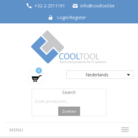
+32-2-2511191
info@cooltool.be
Login/Register
Tools and products for office systems
0
Nederlands
Search
Zoeken
MENU