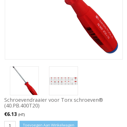
Schroevendraaier voor Torx schroeven®
(40.PB.400T20)
€
6.13
(HT)
Toevoegen Aan Winkelwagen