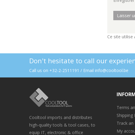
Enregistre
Ce site utilis
Don't hesitate to call our experi
Call us on +32-2-2511191 / Email info@cooltool.be
INFOR
Terms an
Shipping 
Cooltool imports and distributes
Track an
high-quality tools & tool cases, to
My accou
equip IT, electronic & office