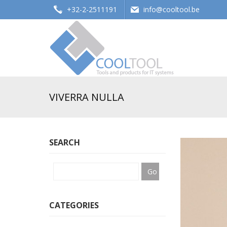
+32-2-2511191
info@cooltool.be
Tools and products for office systems
VIVERRA NULLA
SEARCH
CATEGORIES