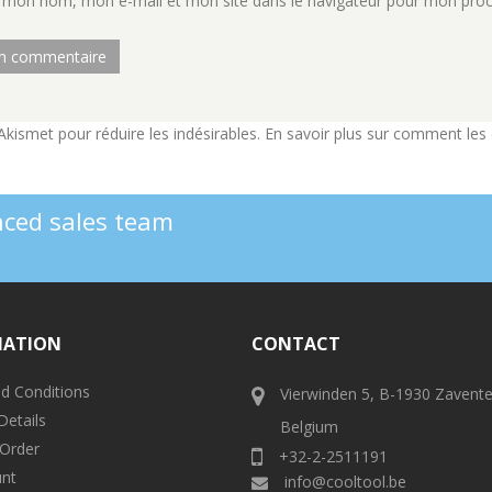
r mon nom, mon e-mail et mon site dans le navigateur pour mon pro
e Akismet pour réduire les indésirables.
En savoir plus sur comment les
enced sales team
MATION
CONTACT
d Conditions
Vierwinden 5, B-1930 Zavent
Details
Belgium
 Order
+32-2-2511191
nt
info@cooltool.be