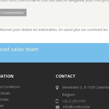
r mon nom, mon e-mail et mon site dans le navigateur pour mon pro
e Akismet pour réduire les indésirables.
En savoir plus sur comment les
enced sales team
MATION
CONTACT
d Conditions
Vierwinden 5, B-1930 Zavent
Details
Belgium
 Order
+32-2-2511191
nt
info@cooltool.be