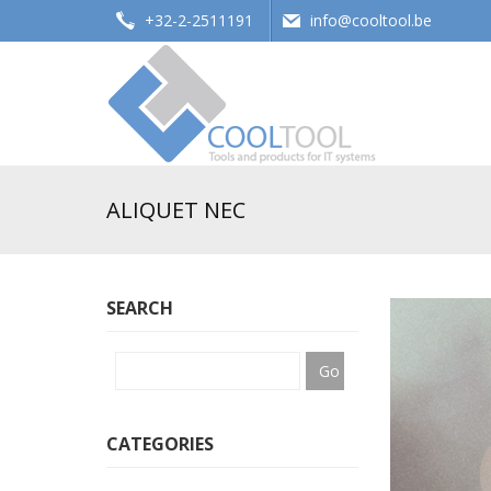
+32-2-2511191
info@cooltool.be
Tools and products for office systems
ALIQUET NEC
SEARCH
CATEGORIES