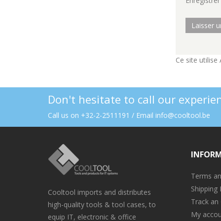
Enregistre
Ce site utilis
Don't hesitate to call our experi
Call us on +32-2-2511191 / Email info@cooltool.be
INFOR
Terms an
Shipping 
Cooltool imports and distributes
Track an
high-quality tools & tool cases, to
My accou
equip IT, electronic & office