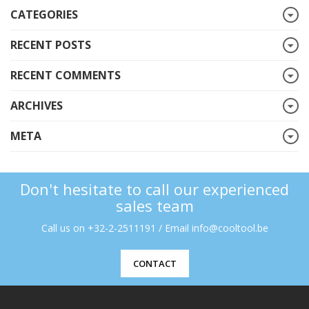
CATEGORIES
RECENT POSTS
RECENT COMMENTS
ARCHIVES
META
Don't hesitate to call our experienced
sales team
Call us on +32-2-2511191 / Email info@cooltool.be
CONTACT