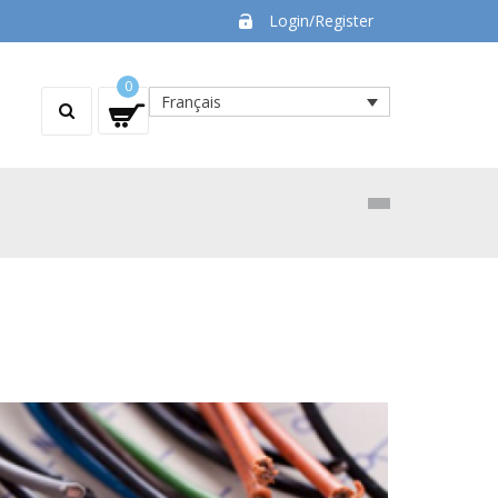
Login/Register
0
Français