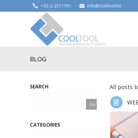
+32-2-2511191
info@cooltool.be
Tools and products for office systems
BLOG
SEARCH
All posts 
WEB
CATEGORIES