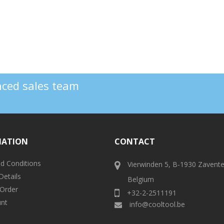
enced sales team
MATION
CONTACT
d Conditions
Vierwinden 5, B-1930 Zavent
Details
Belgium
 Order
+32-2-2511191
nt
info@cooltool.be