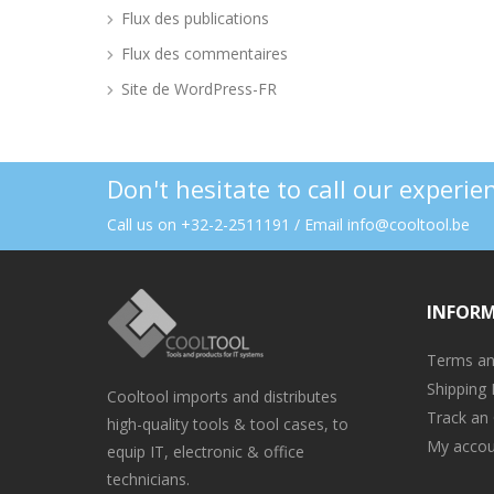
Flux des publications
Flux des commentaires
Site de WordPress-FR
Don't hesitate to call our experi
Call us on +32-2-2511191 / Email info@cooltool.be
INFOR
Terms an
Shipping 
Cooltool imports and distributes
Track an
high-quality tools & tool cases, to
My accou
equip IT, electronic & office
technicians.