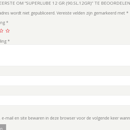
EERSTE OM “SUPERLUBE 12 GR (90.SL.12GR)” TE BEOORDELE
adres wordt niet gepubliceerd.
Vereiste velden zijn gemarkeerd met
*
ing
*
ling
*
 e-mail en site bewaren in deze browser voor de volgende keer wannee