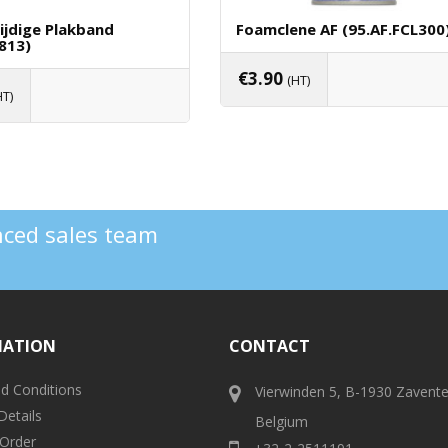
ijdige Plakband
Foamclene AF (95.AF.FCL300
2813)
€
3.90
(HT)
HT)
Toevoegen Aan Winkelwag
oegen Aan Winkelwagen
enced sales team
MATION
CONTACT
d Conditions
Vierwinden 5, B-1930 Zavent
Details
Belgium
 Order