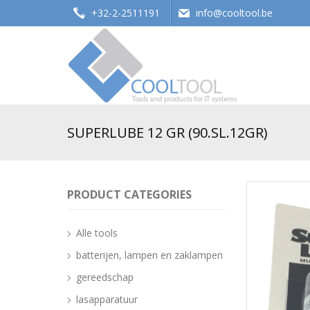
+32-2-2511191
info@cooltool.be
Tools and products for office systems
SUPERLUBE 12 GR (90.SL.12GR)
PRODUCT CATEGORIES
Alle tools
batterijen, lampen en zaklampen
gereedschap
lasapparatuur