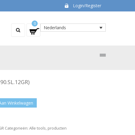
Login/Register
0
Nederlands
(90.SL.12GR)
Aan Winkelwagen
GR
Categorieën:
Alle tools
,
producten