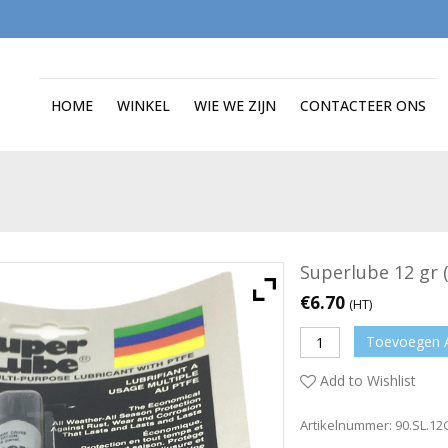
HOME
WINKEL
WIE WE ZIJN
CONTACTEER ONS
Superlube 12 gr 
€
6.70
(HT)
Toevoegen 
Add to Wishlist
Artikelnummer:
90.SL.12