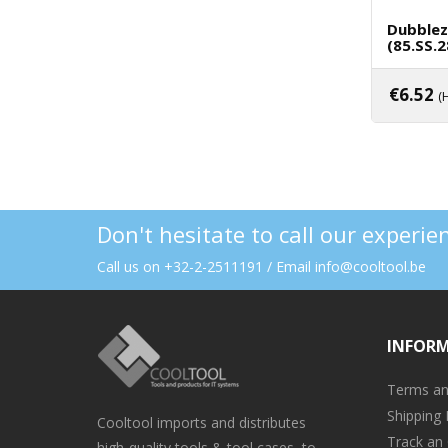
Dubblez
(85.SS.
€
6.52
(
Toev
Don't hesitate to call our experi
Call us on +32-2-2511191 / Email info@cooltool.be
INFOR
Terms an
Shipping 
Cooltool imports and distributes
Track an
high-quality tools & tool cases, to