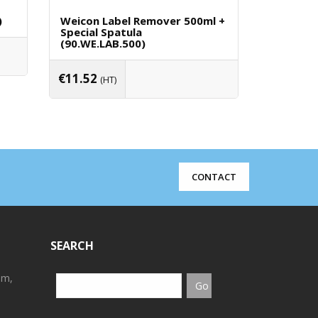
)
Weicon Label Remover 500ml +
Doorschi
Special Spatula
(90.TS.4
(90.WE.LAB.500)
€
3.17
(H
€
11.52
(HT)
en
Toevo
Toevoegen Aan Winkelwagen
CONTACT
SEARCH
em,