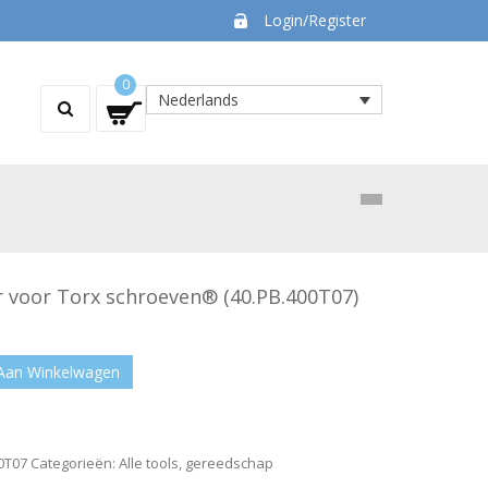
Login/Register
0
Nederlands
 voor Torx schroeven® (40.PB.400T07)
Aan Winkelwagen
0T07
Categorieën:
Alle tools
,
gereedschap