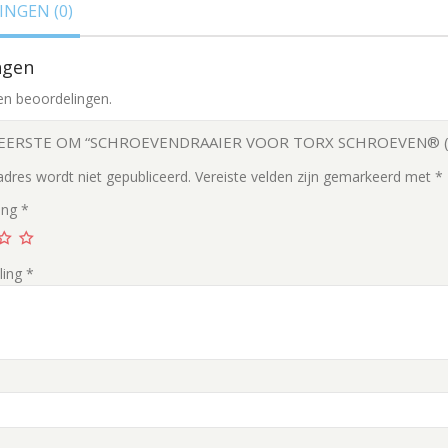
NGEN (0)
ngen
en beoordelingen.
EERSTE OM “SCHROEVENDRAAIER VOOR TORX SCHROEVEN® (
adres wordt niet gepubliceerd.
Vereiste velden zijn gemarkeerd met
*
ing
*
ling
*