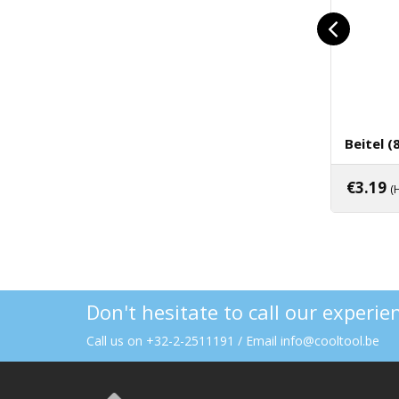
Beitel (
€
3.19
(
Toev
Don't hesitate to call our experi
Call us on +32-2-2511191 / Email info@cooltool.be