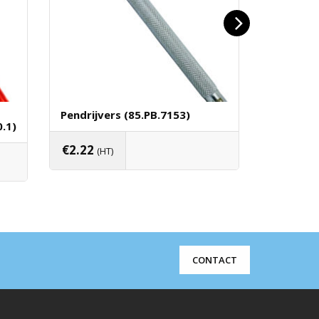
Pendrijvers (85.PB.7153)
Rode En 
.1)
(75.SS.7
€
2.22
(HT)
€
19.60
(
Toevoegen Aan Winkelwagen
en
Toevo
CONTACT