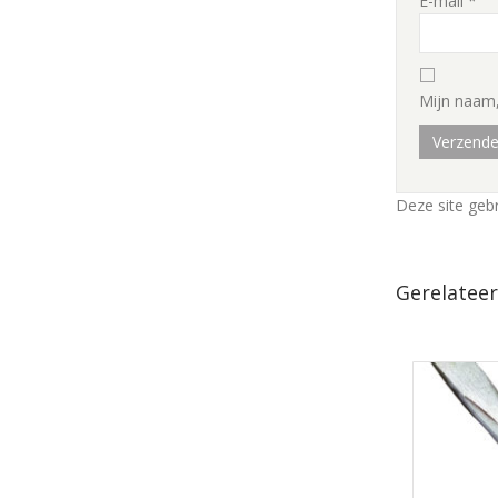
E-mail
*
Mijn naam,
Deze site geb
Gerelatee