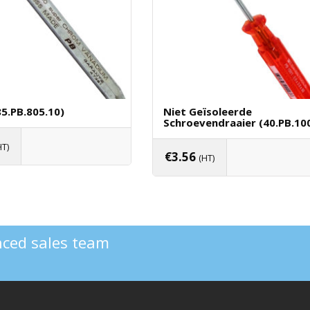
85.PB.805.10)
Niet Geïsoleerde
Schroevendraaier (40.PB.100
HT)
€
3.56
(HT)
oegen Aan Winkelwagen
Toevoegen Aan Winkelwag
enced sales team