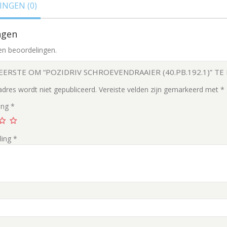
NGEN (0)
ngen
en beoordelingen.
EERSTE OM “POZIDRIV SCHROEVENDRAAIER (40.PB.192.1)” T
adres wordt niet gepubliceerd.
Vereiste velden zijn gemarkeerd met
*
ing
*
ling
*