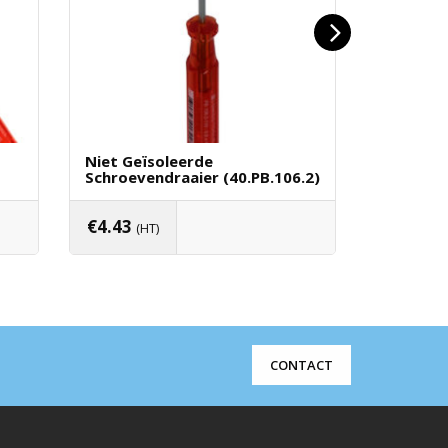
Niet Geïsoleerde
Schroeve
Schroevendraaier (40.PB.106.2)
Schroeve
€
4.43
€
4.27
(HT)
(H
en
Toevoegen Aan Winkelwagen
Toevo
CONTACT