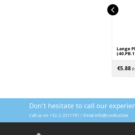
Lange P
(40.PB.
€
5.88
(
Toev
Don't hesitate to call our experi
Call us on +32-2-2511191 / Email info@cooltool.be