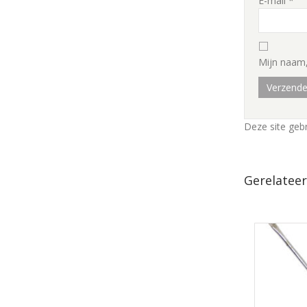
E-mail
*
Mijn naam,
Deze site geb
Gerelatee