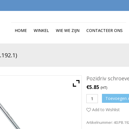
HOME
WINKEL
WIE WE ZIJN
CONTACTEER ONS
192.1)
Pozidriv schroeve
€
5.85
(HT)
Toevoegen 
Add to Wishlist
Artikelnummer:
40.PB.19