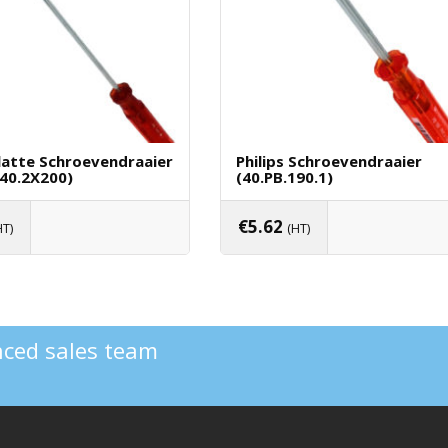
latte Schroevendraaier
Philips Schroevendraaier
140.2X200)
(40.PB.190.1)
€
5.62
HT)
(HT)
oegen Aan Winkelwagen
Toevoegen Aan Winkelwag
enced sales team