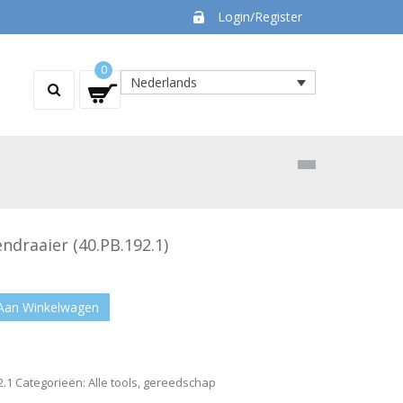
Login/Register
0
Nederlands
ndraaier (40.PB.192.1)
Aan Winkelwagen
2.1
Categorieën:
Alle tools
,
gereedschap