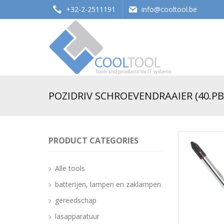
+32-2-2511191
info@cooltool.be
Tools and products for office systems
POZIDRIV SCHROEVENDRAAIER (40.PB.
PRODUCT CATEGORIES
Alle tools
batterijen, lampen en zaklampen
gereedschap
lasapparatuur