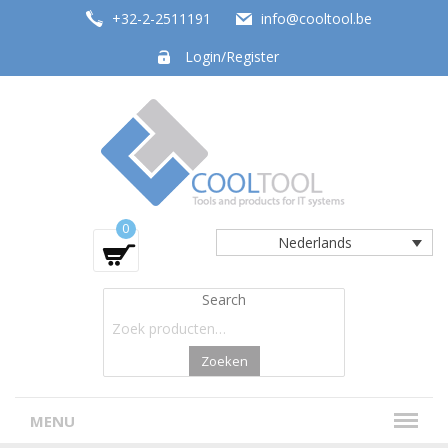
+32-2-2511191
info@cooltool.be
Login/Register
Tools and products for office systems
0
Nederlands
Search
Zoeken
MENU