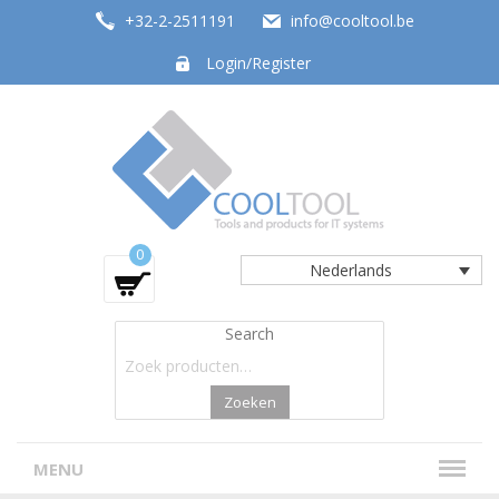
+32-2-2511191
info@cooltool.be
Login/Register
Tools and products for office systems
0
Nederlands
Search
Zoeken
MENU