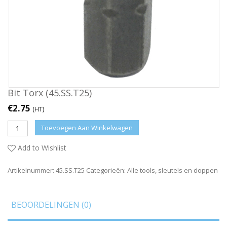
Bit Torx (45.SS.T25)
€
2.75
(HT)
Toevoegen Aan Winkelwagen
Add to Wishlist
Artikelnummer:
45.SS.T25
Categorieën:
Alle tools
,
sleutels en doppen
BEOORDELINGEN (0)