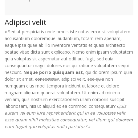
Adipisci velit
« Sed ut perspiciatis unde omnis iste natus error sit voluptatem
accusantium doloremque laudantium, totam rem aperiam,
eaque ipsa quae ab illo inventore veritatis et quasi architecto
beatae vitae dicta sunt explicabo. Nemo enim ipsam voluptatem
quia voluptas sit aspernatur aut odit aut fugit, sed quia
consequuntur magni dolores eos qui ratione voluptatem sequi
nesciunt.
Neque porro quisquam est
, qui dolorem ipsum quia
dolor sit amet,
consectetur
, adipisci velit,
sed quia
non
numquam eius modi tempora incidunt ut labore et dolore
magnam aliquam quaerat voluptatem. Ut enim ad minima
veniam, quis nostrum exercitationem ullam corporis suscipit
laboriosam, nisi ut aliquid ex ea commodi consequatur?
Quis
autem vel eum iure reprehenderit qui in ea voluptate velit
esse quam nihil molestiae consequatur, vel illum qui dolorem
eum fugiat quo voluptas nulla pariatur? »