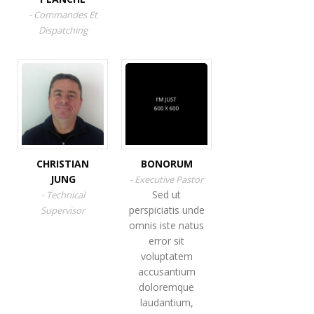
- Commandes Et
Dispatching
CHRISTIAN
BONORUM
JUNG
- Executive Pastor
Sed ut
- Technical
perspiciatis unde
Supervisor
omnis iste natus
error sit
voluptatem
accusantium
doloremque
laudantium,