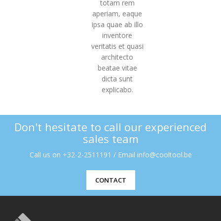
totam rem
aperiam, eaque
ipsa quae ab illo
inventore
veritatis et quasi
architecto
beatae vitae
dicta sunt
explicabo.
Don't hesitate to call our experienced
sales team
Call us on +32-2-2511191 / Email info@cooltool.be
CONTACT