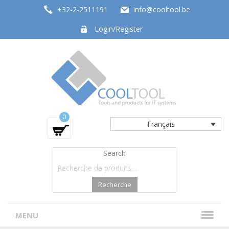
+32-2-2511191
info@cooltool.be
Login/Register
Tools and products for office systems
0
Français
Search
Recherche
MENU